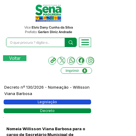
Vice
Elvis Dany Cunha da Silva
Prefeito
Gerlen Diniz Andrade
Voltar
Imprimir
Decreto nº 130/2026 - Nomeação - Willisson
Viana Barbosa
Legislação
Decreto
Nomeia Willisson Viana Barbosa para o
cargo de Secretário Municipal de