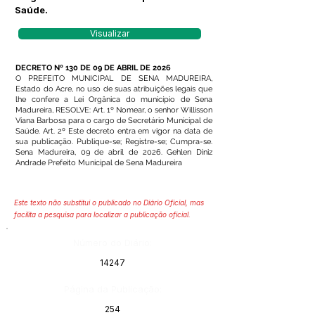
Saúde.
Visualizar
DECRETO Nº 130 DE 09 DE ABRIL DE 2026
O PREFEITO MUNICIPAL DE SENA MADUREIRA,
Estado do Acre, no uso de suas atribuições legais que
lhe confere a Lei Orgânica do município de Sena
Madureira, RESOLVE: Art. 1º Nomear, o senhor Willisson
Viana Barbosa para o cargo de Secretário Municipal de
Saúde. Art. 2º Este decreto entra em vigor na data de
sua publicação. Publique-se; Registre-se; Cumpra-se.
Sena Madureira, 09 de abril de 2026. Gehlen Diniz
Andrade Prefeito Municipal de Sena Madureira
Este texto não substitui o publicado no Diário Oficial, mas
facilita a pesquisa para localizar a publicação oficial.
Número do Diário:
14247
Página da Publicação:
254