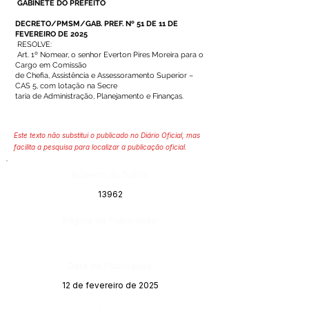
GABINETE DO PREFEITO
DECRETO/PMSM/GAB. PREF. Nº 51 DE 11 DE
FEVEREIRO DE 2025
RESOLVE:
Art. 1º Nomear, o senhor Everton Pires Moreira para o
Cargo em Comissão
de Chefia, Assistência e Assessoramento Superior –
CAS 5, com lotação na Secre
taria de Administração, Planejamento e Finanças.
Este texto não substitui o publicado no Diário Oficial, mas
facilita a pesquisa para localizar a publicação oficial.
Número do Diário:
13962
Página da Publicação:
Data da Publicação:
12 de fevereiro de 2025