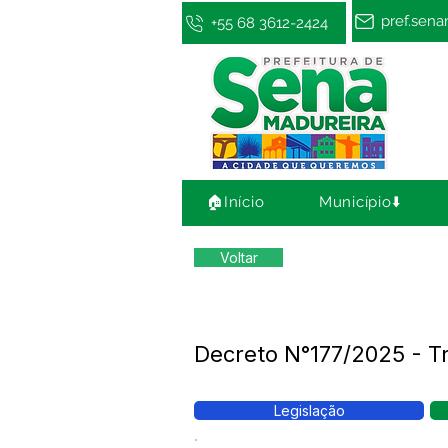
pref.sen
+55 68 3612-2424
🏠Início
Município⬇️
Voltar
Decreto N°177/2025 - Tra
Legislação