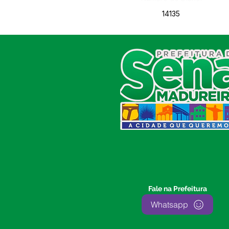
14135
SERVIÇO DE ATENDIMENTO AO
CIDADÃO (SIC) E OUVIDORIA
Prefeitura de Sena Madureira
CNPJ 04.513.362/0001-37
Av. Avelino Chaves, n° 720, 69940-
000
Sena Madureira, Acre, Brasil
E-mail:
prefeitura.senamadureira@gmail.com
Fone: (68)
3612-2424
Ouvidor do Município
(E-Ouv
)
Fale na Prefeitura
Franquiley Dias
Whatsapp
Fone: +55 (68) 9927-0502
Segunda a sexta: 7:00 as 13:00