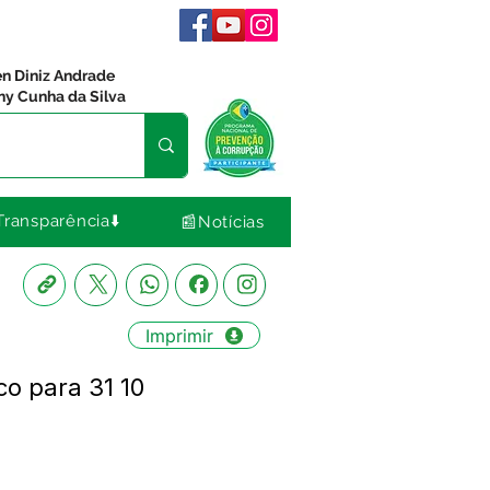
en Diniz Andrade
ny Cunha da Silva
Transparência⬇️
📰Notícias
Imprimir
co para 31 10