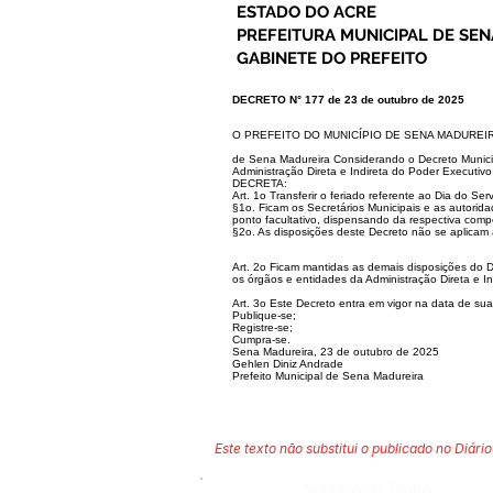
ESTADO DO ACRE
PREFEITURA MUNICIPAL DE SE
GABINETE DO PREFEITO
DECRETO N° 177 de 23 de outubro de 2025
O PREFEITO DO MUNICÍPIO DE SENA MADUREIRA,
de Sena Madureira Considerando o Decreto Municip
Administração Direta e Indireta
do Poder Executivo 
DECRETA:
Art. 1o Transferir o feriado referente ao Dia do Ser
§1o. Ficam os Secretários Municipais e as autorid
ponto facultativo, dispensando da respecti
va compe
§2o. As disposições deste Decreto não se aplicam
Art. 2o Ficam mantidas as demais disposições do 
os órgãos e entidades da Administra
ção Direta e I
Art. 3o Este Decreto entra em vigor na data de sua
Publique-se;
Registre-se;
Cumpra-se.
Sena Madureira, 23 de outubro de 2025
Gehlen Diniz Andrade
Prefeito Municipal de Sena Madureira
Este texto não substitui o publicado no Diário 
Número do Diário: