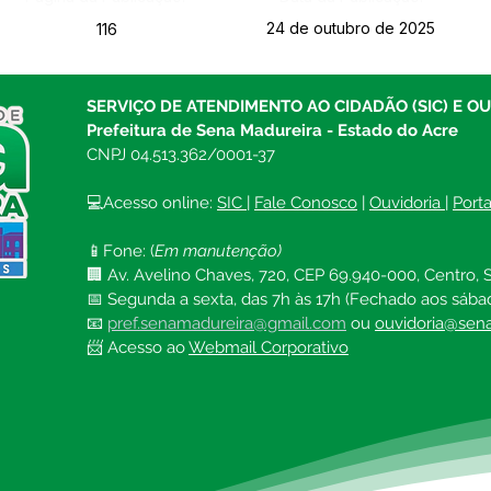
24 de outubro de 2025
116
SERVIÇO DE ATENDIMENTO AO CIDADÃO (SIC) E O
Prefeitura de Sena Madureira - Estado do Acre
CNPJ 04.513.362/0001-37
💻Acesso online: 
SIC 
| 
Fale Conosco
 | 
Ouvidoria
| 
Port
📱Fone: (
Em manutenção)
🏢 Av. Avelino Chaves, 720, CEP 69.940-000, Centro, S
📅 Segunda a sexta, das 7h às 17h (Fechado aos sába
📧 
pref.senamadureira@gmail.com
ou 
ouvidoria@sena
📨 Acesso ao 
Webmail Corporativo