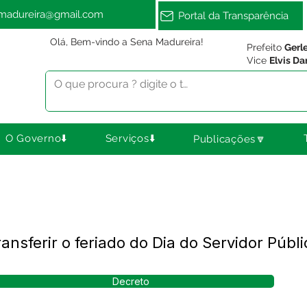
amadureira@gmail.com
Portal da Transparência
Olá, Bem-vindo a Sena Madureira!
Prefeito
Gerl
Vice
Elvis Da
O Governo⬇️
Serviços⬇️
Publicações🔽
nsferir o feriado do Dia do Servidor Públi
Decreto