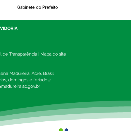
Gabinete do Prefeito
UVIDORIA
al de Transparência
 | 
Mapa do site
ena Madureira, Acre, Brasil
dos, domingos e feriados)
madureira.ac.gov.br