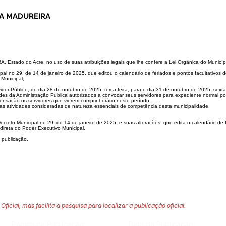
NA MADUREIRA
 Estado do Acre, no
uso de suas atribuições legais que lhe confere a Lei Orgânica do Municíp
al no 29, de 14 de ja
neiro de 2025, que editou o calendário de feriados e pontos facultativos 
Municipal;
vidor Público, do dia 28 de
outubro de 2025, terça-feira, para o dia 31 de outubro de 2025, sexta
ades da Administração Pública
autorizados a convocar seus servidores para expediente normal p
nsação os servidores que vierem cumprir horário neste período.
 as atividades consideradas
de natureza essenciais de competência desta municipalidade.
Decreto Municipal no 29, de
14 de janeiro de 2025, e suas alterações, que edita o calendário de 
ndireta do Poder Executivo Municipal.
 publicação.
Oficial, mas facilita a pesquisa para localizar a publicação oficial.
Página da Publicação:
Data da Publicação: