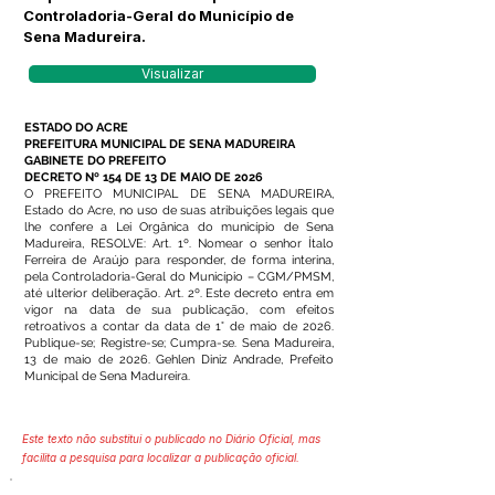
Controladoria-Geral do Município de
Sena Madureira.
Visualizar
ESTADO DO ACRE
PREFEITURA MUNICIPAL DE SENA MADUREIRA
GABINETE DO PREFEITO
DECRETO Nº 154 DE 13 DE MAIO DE 2026
O PREFEITO MUNICIPAL DE SENA MADUREIRA,
Estado do Acre, no uso de suas atribuições legais que
lhe confere a Lei Orgânica do município de Sena
Madureira, RESOLVE: Art. 1º. Nomear o senhor Ítalo
Ferreira de Araújo para responder, de forma interina,
pela Controladoria-Geral do Município – CGM/PMSM,
até ulterior deliberação. Art. 2º. Este decreto entra em
vigor na data de sua publicação, com efeitos
retroativos a contar da data de 1° de maio de 2026.
Publique-se; Registre-se; Cumpra-se. Sena Madureira,
13 de maio de 2026. Gehlen Diniz Andrade, Prefeito
Municipal de Sena Madureira.
Este texto não substitui o publicado no Diário Oficial, mas
facilita a pesquisa para localizar a publicação oficial.