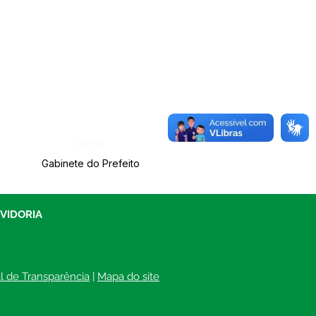
Órgão:
Gabinete do Prefeito
UVIDORIA
al de Transparência
 | 
Mapa do site