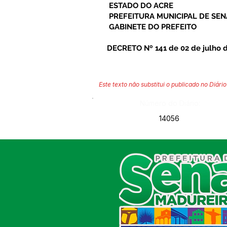
ESTADO DO ACRE
PREFEITURA MUNICIPAL DE SE
GABINETE DO PREFEITO
DECRETO Nº 141 de 02 de julho 
Este texto não substitui o publicado no Diário 
Número do Diário:
14056
SERVIÇO DE ATENDIMENTO AO
CIDADÃO (SIC) E OUVIDORIA
Prefeitura de Sena Madureira
CNPJ 04.513.362/0001-37
Av. Avelino Chaves, n° 720, 69940-
000
Sena Madureira, Acre, Brasil