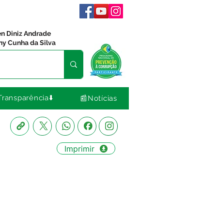
en Diniz Andrade
ny Cunha da Silva
Transparência⬇️
📰Notícias
Imprimir