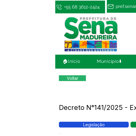
pref.sen
+55 68 3612-2424
🏠Início
Município⬇️
Voltar
Decreto N°141/2025 - E
Legislação