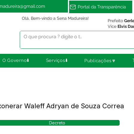
amadureira@gmail.com
Portal da Transparência
Olá, Bem-vindo a Sena Madureira!
Prefeito
Gerl
Vice
Elvis Da
O Governo⬇️
Serviços⬇️
Publicações🔽
xonerar Waleff Adryan de Souza Correa
Decreto