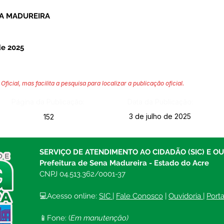
NA MADUREIRA
de 2025
Oficial, mas facilita a pesquisa para localizar a publicação oficial.
Página da Publicação:
Data da Publicação:
3 de julho de 2025
152
SERVIÇO DE ATENDIMENTO AO CIDADÃO (SIC) E O
Prefeitura de Sena Madureira - Estado do Acre
CNPJ 04.513.362/0001-37
💻Acesso online: 
SIC 
| 
Fale Conosco
 | 
Ouvidoria
| 
Port
📱Fone: (
Em manutenção)