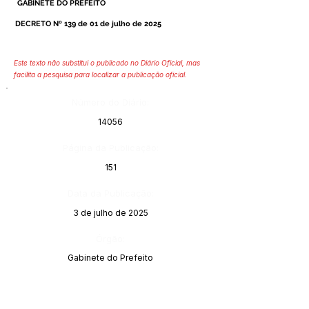
GABINETE DO PREFEITO
DECRETO Nº 139 de 01 de julho de 2025
Este texto não substitui o publicado no Diário Oficial, mas
facilita a pesquisa para localizar a publicação oficial.
Número do Diário:
14056
Página da Publicação:
151
Data da Publicação:
3 de julho de 2025
Órgão:
Gabinete do Prefeito