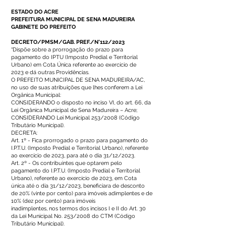
ESTADO DO ACRE
PREFEITURA MUNICIPAL DE SENA MADUREIRA
GABINETE DO PREFEITO
DECRETO/PMSM/GAB. PREF./N°112/2023
“Dispõe sobre a prorrogação do prazo para
pagamento do IPTU (Imposto Predial e Territorial
Urbano) em Cota Única referente ao exercício de
2023 e dá outras Providências.
O PREFEITO MUNICIPAL DE SENA MADUREIRA/AC,
no uso de suas atribuições que lhes conferem a Lei
Orgânica Municipal:
CONSIDERANDO o disposto no inciso VI, do art. 66, da
Lei Orgânica Municipal de Sena Madureira – Acre;
CONSIDERANDO Lei Municipal 253/2008 (Código
Tributário Municipal).
DECRETA:
Art. 1º - Fica prorrogado o prazo para pagamento do
I.P.T.U. (Imposto Predial e Territorial Urbano), referente
ao exercício de 2023, para até o dia 31/12/2023.
Art. 2º - Os contribuintes que optarem pelo
pagamento do I.P.T.U. (Imposto Predial e Territorial
Urbano), referente ao exercício de 2023, em Cota
única até o dia 31/12/2023, beneficiara de desconto
de 20% (vinte por cento) para imóveis adimplentes e de
10% (dez por cento) para imóveis
inadimplentes, nos termos dos incisos I e II do Art. 30
da Lei Municipal No. 253/2008 do CTM (Código
Tributário Municipal).