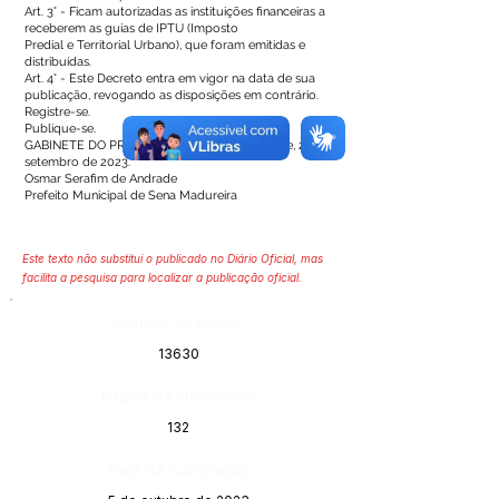
Art. 3° - Ficam autorizadas as instituições financeiras a
receberem as guias de IPTU (Imposto
Predial e Territorial Urbano), que foram emitidas e
distribuídas.
Art. 4° - Este Decreto entra em vigor na data de sua
publicação, revogando as disposições em contrário.
Registre-se.
Publique-se.
GABINETE DO PREFEITO, Sena Madureira-Acre, 29 de
setembro de 2023.
Osmar Serafim de Andrade
Prefeito Municipal de Sena Madureira
Este texto não substitui o publicado no Diário Oficial, mas
facilita a pesquisa para localizar a publicação oficial.
Número do Diário:
13630
Página da Publicação:
132
Data da Publicação: