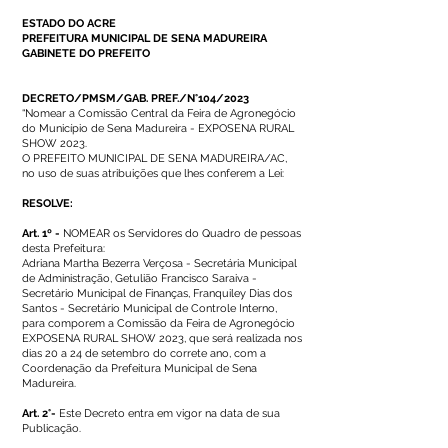
ESTADO DO ACRE
PREFEITURA MUNICIPAL DE SENA MADUREIRA
GABINETE DO PREFEITO
DECRETO/PMSM/GAB. PREF./N°104/2023
“Nomear a Comissão Central da Feira de Agronegócio
do Município de Sena Madureira - EXPOSENA RURAL
SHOW 2023.
O PREFEITO MUNICIPAL DE SENA MADUREIRA/AC,
no uso de suas atribuições que lhes conferem a Lei:
RESOLVE:
Art. 1º -
NOMEAR os Servidores do Quadro de pessoas
desta Prefeitura:
Adriana Martha Bezerra Verçosa - Secretária Municipal
de Administração, Getulião Francisco Saraiva -
Secretário Municipal de Finanças, Franquiley Dias dos
Santos - Secretário Municipal de Controle Interno,
para comporem a Comissão da Feira de Agronegócio
EXPOSENA RURAL SHOW 2023, que será realizada nos
dias 20 a 24 de setembro do correte ano, com a
Coordenação da Prefeitura Municipal de Sena
Madureira.
Art. 2°-
Este Decreto entra em vigor na data de sua
Publicação.