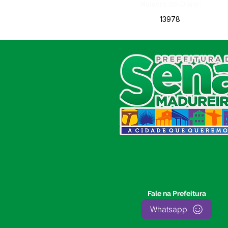
Número do Diário:
13978
SERVIÇO DE ATENDIMENTO AO
CIDADÃO (SIC) E OUVIDORIA
Prefeitura de Sena Madureira
CNPJ 04.513.362/0001-37
Av. Avelino Chaves, n° 720, 69940-
000
Sena Madureira, Acre, Brasil
E-mail:
prefeitura.senamadureira@gmail.com
Fone: (68)
3612-2424
Ouvidor do Município
(E-Ouv
)
Fale na Prefeitura
Franquiley Dias
Whatsapp
Fone: +55 (68) 9927-0502