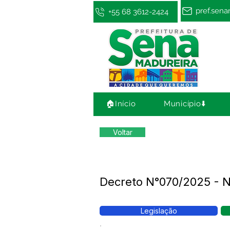
pref.sen
+55 68 3612-2424
🏠Início
Município⬇️
Voltar
Decreto N°070/2025 - N
Legislação