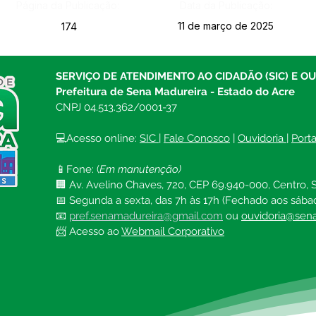
Página da Publicação:
Data da Publicação:
11 de março de 2025
174
SERVIÇO DE ATENDIMENTO AO CIDADÃO (SIC) E O
Prefeitura de Sena Madureira - Estado do Acre
CNPJ 04.513.362/0001-37
💻Acesso online: 
SIC 
| 
Fale Conosco
 | 
Ouvidoria
| 
Port
📱Fone: (
Em manutenção)
🏢 Av. Avelino Chaves, 720, CEP 69.940-000, Centro, S
📅 Segunda a sexta, das 7h às 17h (Fechado aos sába
📧 
pref.senamadureira@gmail.com
ou 
ouvidoria@sena
📨 Acesso ao 
Webmail Corporativo