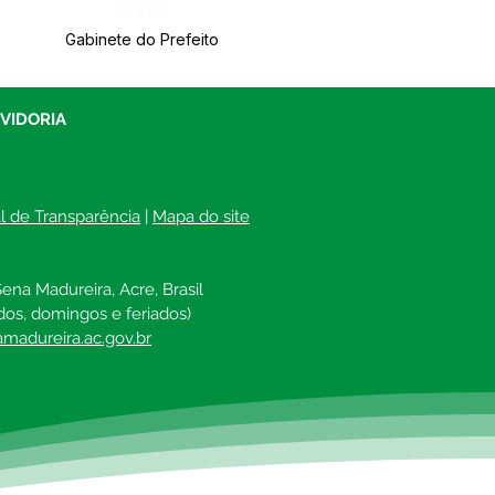
Órgão:
Gabinete do Prefeito
UVIDORIA
al de Transparência
 | 
Mapa do site
ena Madureira, Acre, Brasil
dos, domingos e feriados)
madureira.ac.gov.br