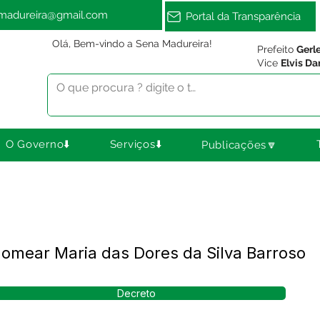
amadureira@gmail.com
Portal da Transparência
Olá, Bem-vindo a Sena Madureira!
Prefeito
Gerl
Vice
Elvis Da
O Governo⬇️
Serviços⬇️
Publicações🔽
omear Maria das Dores da Silva Barroso
Decreto