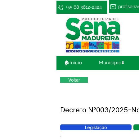
pref.sen
+55 68 3612-2424
🏠Início
Município⬇️
Voltar
Decreto N°003/2025-N
Legislação