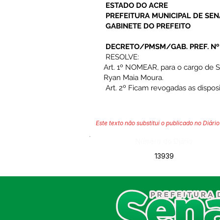
ESTADO DO ACRE
PREFEITURA MUNICIPAL DE SE
GABINETE DO PREFEITO
DECRETO/PMSM/GAB. PREF. Nº 0
RESOLVE:
Art. 1º NOMEAR, para o cargo de S
Ryan Maia Moura.
Art. 2º Ficam revogadas as dispos
Este texto não substitui o publicado no Diário 
Número do Diário:
13939
SERVIÇO DE ATENDIMENTO AO
CIDADÃO (SIC) E OUVIDORIA
Prefeitura de Sena Madureira