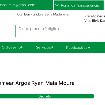
amadureira@gmail.com
Portal da Transparência
Olá, Bem-vindo a Sena Madureira!
Prefeito
Gerl
Vice
Elvis Da
O Governo⬇️
Serviços⬇️
Publicações🔽
omear Argos Ryan Maia Moura
Decreto