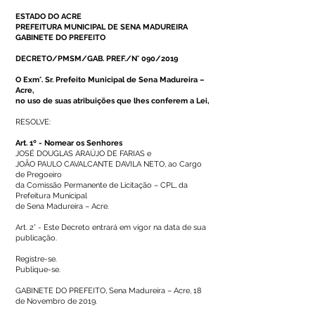
ESTADO DO ACRE
PREFEITURA MUNICIPAL DE SENA MADUREIRA
GABINETE DO PREFEITO
DECRETO/PMSM/GAB. PREF./N° 090/2019
O Exm°. Sr. Prefeito Municipal de Sena Madureira –
Acre,
no uso de suas atribuições que lhes conferem a Lei,
RESOLVE:
Art. 1º - Nomear os Senhores
JOSÉ DOUGLAS ARAÚJO DE FARIAS e
JOÃO PAULO CAVALCANTE DAVILA NETO, ao Cargo
de Pregoeiro
da Comissão Permanente de Licitação – CPL, da
Prefeitura Municipal
de Sena Madureira – Acre.
Art. 2° - Este Decreto entrará em vigor na data de sua
publicação.
Registre-se.
Publique-se.
GABINETE DO PREFEITO, Sena Madureira – Acre, 18
de Novembro de 2019.