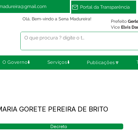
amadureira@gmail.com
Portal da Transparência
Olá, Bem-vindo a Sena Madureira!
Prefeito
Gerl
Vice
Elvis Da
O Governo⬇️
Serviços⬇️
Publicações🔽
 MARIA GORETE PEREIRA DE BRITO
Decreto