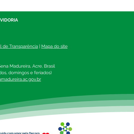
UVIDORIA
al de Transparência
 | 
Mapa do site
ena Madureira, Acre, Brasil
dos, domingos e feriados)
madureira.ac.gov.br
ruída com amor pela Decorp.