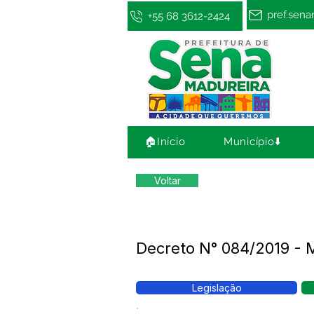
pref.sen
+55 68 3612-2424
🏠Início
Município⬇️
Voltar
Decreto N° 084/2019 -
Legislação