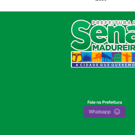
SERVIÇO DE ATENDIMENTO AO
CIDADÃO (SIC) E OUVIDORIA
Prefeitura de Sena Madureira
CNPJ 04.513.362/0001-37
Av. Avelino Chaves, n° 720, 69940-
000
Sena Madureira, Acre, Brasil
E-mail:
prefeitura.senamadureira@gmail.com
Fone: (68)
3612-2424
Ouvidor do Município
(E-Ouv
)
Fale na Prefeitura
Franquiley Dias
Whatsapp
Fone: +55 (68) 9927-0502
Segunda a sexta: 7:00 as 13:00