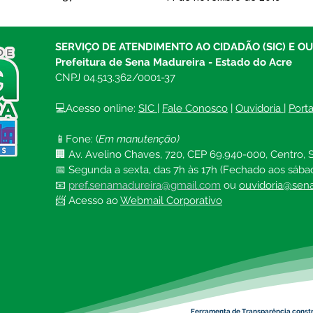
SERVIÇO DE ATENDIMENTO AO CIDADÃO (SIC) E O
Prefeitura de Sena Madureira - Estado do Acre
CNPJ 04.513.362/0001-37
💻Acesso online: 
SIC 
| 
Fale Conosco
 | 
Ouvidoria
| 
Port
📱Fone: (
Em manutenção)
🏢 Av. Avelino Chaves, 720, CEP 69.940-000, Centro, S
📅 Segunda a sexta, das 7h às 17h (Fechado aos sába
📧 
pref.senamadureira@gmail.com
ou 
ouvidoria@sena
📨 Acesso ao 
Webmail Corporativo
Ferramenta de Transparência const