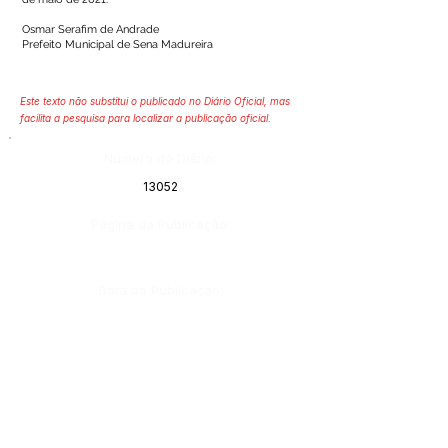
Osmar Serafim de Andrade
Prefeito Municipal de Sena Madureira
Este texto não substitui o publicado no Diário Oficial, mas
facilita a pesquisa para localizar a publicação oficial.
Número do Diário:
13052
Página da Publicação:
Data da Publicação:
26 de maio de 2021
Órgão:
Gabinete do Prefeito