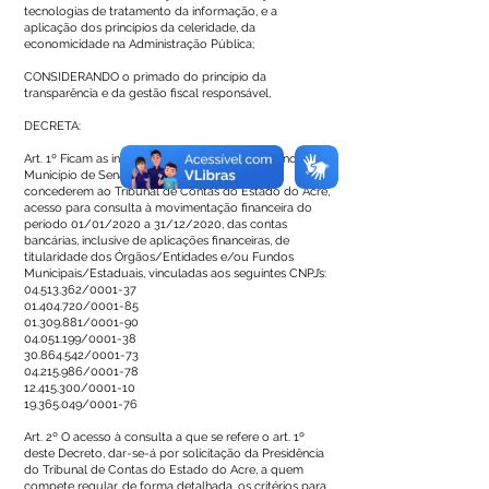
tecnologias de tratamento da informação, e a
aplicação dos princípios da celeridade, da
economicidade na Administração Pública;
CONSIDERANDO o primado do princípio da
transparência e da gestão fiscal responsável,
DECRETA:
Art. 1º Ficam as instituições bancárias sediadas no
Município de Sena Madureira, autorizadas a
concederem ao Tribunal de Contas do Estado do Acre,
acesso para consulta à movimentação financeira do
período 01/01/2020 a 31/12/2020, das contas
bancárias, inclusive de aplicações financeiras, de
titularidade dos Órgãos/Entidades e/ou Fundos
Municipais/Estaduais, vinculadas aos seguintes CNPJ’s:
04.513.362
/0001-37
01.404.720
/0001-85
01.309.881
/0001-90
04.051.199
/0001-38
30.864.542
/0001-73
04.215.986
/0001-78
12.415.300
/0001-10
19.365.049
/0001-76
Art. 2º O acesso à consulta a que se refere o art. 1º
deste Decreto, dar-se-á por solicitação da Presidência
do Tribunal de Contas do Estado do Acre, a quem
compete regular, de forma detalhada, os critérios para