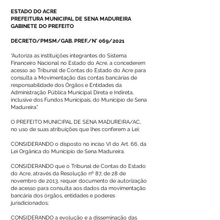
ESTADO DO ACRE
PREFEITURA MUNICIPAL DE SENA MADUREIRA
GABINETE DO PREFEITO
DECRETO/PMSM/GAB. PREF./N° 069/2021
“Autoriza as instituições integrantes do Sistema
Financeiro Nacional no Estado do Acre, a concederem
acesso ao Tribunal de Contas do Estado do Acre para
consulta a Movimentação das contas bancárias de
responsabilidade dos Órgãos e Entidades da
Administração Pública Municipal Direta e Indireta,
inclusive dos Fundos Municipais, do Município de Sena
Madureira”.
O PREFEITO MUNICIPAL DE SENA MADUREIRA/AC,
no uso de suas atribuições que lhes conferem a Lei:
CONSIDERANDO o disposto no inciso VI do Art. 66, da
Lei Orgânica do Município de Sena Madureira.
CONSIDERANDO que o Tribunal de Contas do Estado
do Acre, através da Resolução nº 87, de 28 de
novembro de 2013, requer documento de autorização
de acesso para consulta aos dados da movimentação
bancária dos órgãos, entidades e poderes
jurisdicionados;
CONSIDERANDO a evolução e a disseminação das