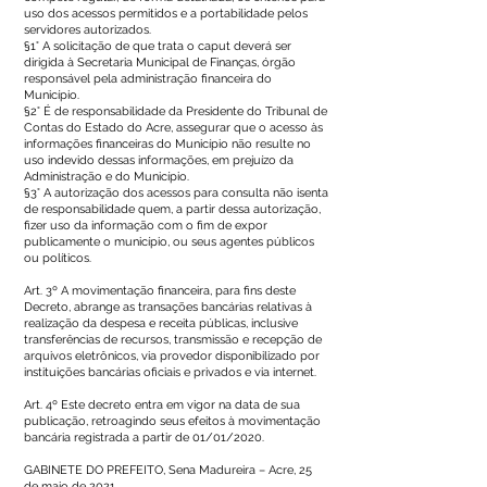
uso dos acessos permitidos e a portabilidade pelos
servidores autorizados.
§1° A solicitação de que trata o caput deverá ser
dirigida à Secretaria Municipal de Finanças, órgão
responsável pela administração financeira do
Município.
§2° É de responsabilidade da Presidente do Tribunal de
Contas do Estado do Acre, assegurar que o acesso às
informações financeiras do Município não resulte no
uso indevido dessas informações, em prejuízo da
Administração e do Município.
§3° A autorização dos acessos para consulta não isenta
de responsabilidade quem, a partir dessa autorização,
fizer uso da informação com o fim de expor
publicamente o município, ou seus agentes públicos
ou políticos.
Art. 3º A movimentação financeira, para fins deste
Decreto, abrange as transações bancárias relativas à
realização da despesa e receita públicas, inclusive
transferências de recursos, transmissão e recepção de
arquivos eletrônicos, via provedor disponibilizado por
instituições bancárias oficiais e privados e via internet.
Art. 4º Este decreto entra em vigor na data de sua
publicação, retroagindo seus efeitos à movimentação
bancária registrada a partir de 01/01/2020.
GABINETE DO PREFEITO, Sena Madureira – Acre, 25
de maio de 2021.