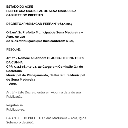
ESTADO DO ACRE
PREFEITURA MUNICIPAL DE SENA MADUREIRA
GABINETE DO PREFEITO
DECRETO/PMSM/GAB. PREF./N° 064/2019
O Exm°. Sr. Prefeito Municipal de Sena Madureira –
Acre, no uso
de suas atribuições que lhes conferem a Lei,
RESOLVE:
Art. 1º - Nomear a Senhora CLAUDIA HELENA TELES
DA CUNHA,
CPF:
594.846.752-04
, ao Cargo em Comissão G7, de
Secretária
Municipal de Planejamento, da Prefeitura Municipal
de Sena Madureira
– Acre.
Art. 2° - Este Decreto entra em vigor na data de sua
Publicação.
Registre-se.
Publique-se.
GABINETE DO PREFEITO, Sena Madureira – Acre, 13 de
Setembro de 2019.