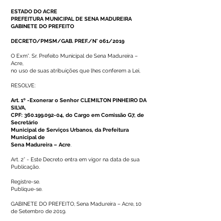
ESTADO DO ACRE
PREFEITURA MUNICIPAL DE SENA MADUREIRA
GABINETE DO PREFEITO
DECRETO/PMSM/GAB. PREF./N° 061/2019
O Exm°. Sr. Prefeito Municipal de Sena Madureira –
Acre,
no uso de suas atribuições que lhes conferem a Lei,
RESOLVE:
Art. 1º -Exonerar o Senhor CLEMILTON PINHEIRO DA
SILVA,
CPF:
360.199.092-04
, do Cargo em Comissão G7, de
Secretário
Municipal de Serviços Urbanos, da Prefeitura
Municipal de
Sena Madureira – Acre
.
Art. 2° - Este Decreto entra em vigor na data de sua
Publicação.
Registre-se.
Publique-se.
GABINETE DO PREFEITO, Sena Madureira – Acre, 10
de Setembro de 2019.