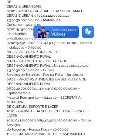
DE
OBRAS E URBANISMO
07.02 – APOIO AS ATIVIDADES DA SECRETARIA DE
OBRAS E URBAN.
07.02.04.122.0002.1.127
-
3.3.90.30.00.00.00.00 – Material de
Consumo – 127.150,00
07.02.15.452.0004.1.007
-3.3.90.93.00.00.00.00 –
Indenizações
e Restituições – 80.000,00
07.02.15.452.0004.1.007
-4.4.90.51.00.00.00.00 – Obras e
Instalações – 6.500,00
08 – SECRETARIA MUNICIPAL DE
DESENVOLVIMENTO RURAL
08.01 – GABINETE DA SECRETARIA DE
DESENVOLVIMENTO RURAL
08.01.04.122.0002.2.029
-
3.3.90.36.00.00.00.00 – Outros
Serviços de Terceiros – Pessoa Física – 60.000,00
08.02 – APOIO AS ATIVIDADES DA SECRETARIA DE
DESENVOLVIMENTO RURAL
08.02.20.605.0004.1.113
-4.4.90.52.00.00.00.00 –
Equipamento e
Material Permanente – 904,44 10 – SECRETARIA
MUNICIPAL
DE CULTURA, ESPORTE E LAZER
10.01 – GABINETE DA SEC. DE CULTURA, ESPORTE E
LAZER
10.01.04.122.0002.2.065
-3.3.90.36.00.00.00.00 – Outros
Serviços
de Terceiros – Pessoa Física – 40.000,00
11 – SECRETARIA MUNICIPAL DE PLANEJAMENTO