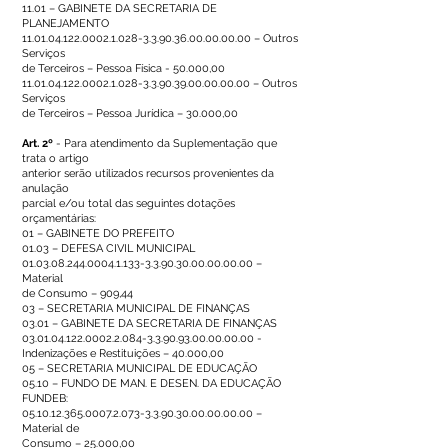
11.01 – GABINETE DA SECRETARIA DE
PLANEJAMENTO
11.01.04.122.0002.1.028
-3.3.90.36.00.00.00.00 – Outros
Serviços
de Terceiros – Pessoa Física - 50.000,00
11.01.04.122.0002.1.028
-3.3.90.39.00.00.00.00 – Outros
Serviços
de Terceiros – Pessoa Jurídica – 30.000,00
Art. 2º
- Para atendimento da Suplementação que
trata o artigo
anterior serão utilizados recursos provenientes da
anulação
parcial e/ou total das seguintes dotações
orçamentárias:
01 – GABINETE DO PREFEITO
01.03 – DEFESA CIVIL MUNICIPAL
01.03.08.244.0004.1.133
-3.3.90.30.00.00.00.00 –
Material
de Consumo – 909,44
03 – SECRETARIA MUNICIPAL DE FINANÇAS
03.01 – GABINETE DA SECRETARIA DE FINANÇAS
03.01.04.122.0002.2.084
-3.3.90.93.00.00.00.00 -
Indenizações e Restituições – 40.000,00
05 – SECRETARIA MUNICIPAL DE EDUCAÇÃO
05.10 – FUNDO DE MAN. E DESEN. DA EDUCAÇÃO
FUNDEB:
05.10.12.365.0007.2.073
-3.3.90.30.00.00.00.00 –
Material de
Consumo – 25.000,00