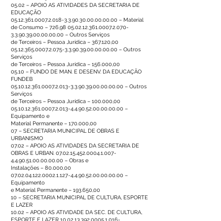
05.02 – APOIO AS ATIVIDADES DA SECRETARIA DE
EDUCAÇÃO
05.12.361.0007.2.018-3.3
.90.30.00.00.00.00 – Material
de Consumo – 726,
98 05.02.12.361.0007.2
.070-
3.3.90.39.00.00.00.00 – Outros Serviços
de Terceiros – Pessoa Jurídica – 367.120,00
05.12.365.0007.2.075-3.3
.90.39.00.00.00.00 – Outros
Serviços
de Terceiros – Pessoa Jurídica – 156.000,00
05.10 – FUNDO DE MAN. E DESENV. DA EDUCAÇÃO
FUNDEB
05.10.12.361.0007.2.013
-3.3.90.39.00.00.00.00 – Outros
Serviços
de Terceiros – Pessoa Jurídica – 100.000,00
05.10.12.361.0007.2.013
-4.4.90.52.00.00.00.00 –
Equipamento e
Material Permanente – 170.000,00
07 – SECRETARIA MUNICIPAL DE OBRAS E
URBANISMO
07.02 – APOIO AS ATIVIDADES DA SECRETARIA DE
OBRAS E URBAN.
07.02.15.452.0004.1.007
-
4.4.90.51.00.00.00.00 – Obras e
Instalações – 80.000,00
07.02.04.122.0002.1.127
-4.4.90.52.00.00.00.00 –
Equipamento
e Material Permanente – 193.650,00
10 – SECRETARIA MUNICIPAL DE CULTURA, ESPORTE
E LAZER
10.02 – APOIO AS ATIVIDADE DA SEC. DE CULTURA,
ESPORTE E LAZER
10.02.13.392.0005.1.016
-