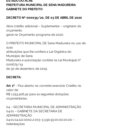
ESTADO DO ACRE
PREFEITURA MUNICIPAL DE SENA MADUREIRA
GABINETE DO PREFEITO
DECRETO Nº 000035/20, DE 03 DE ABRIL DE 2020
Abre crédito adicional – Suplementar – originário do
orçamento
geral no Orçamento programa de 2020.
O PREFEITO MUNICIPAL DE Sena Madureira no uso de
suas
atribuições que lhe confere a Lei Orgânica do
Município de Sena
Madureira e autorização contida na Lei Municipal nº
000675/19
de 30 de dezembro de 2019.
DECRETA:
Art. 1º
- Fica aberto no corrente exercício Crédito no
valor de
R$
1.253.406
,42 para as seguintes dotações
orçamentárias:
04 – SECRETARIA MUNICIPAL DE ADMINISTRAÇÃO
04.01 – GABINETE DA SECRETARIA DE
ADMINISTRAÇÃO
04.01.04.122.0002.2.003
-3.3.90.93.00.00.00.00 –
Indenizações