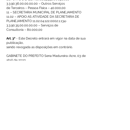
3.3.90.36.00.00.00.00 – Outros Serviços
de Terceiros – Pessoa Física – 40.000,00
11 – SECRETARIA MUNICIPAL DE PLANEJAMENTO
11.02 – APOIO AS ATIVIDADE DA SECRETARIA DE
PLANEJAMENTO
11.02.04.122.0002.1.134
-
3.3.90.35.00.00.00.00 – Serviços de
Consultoria – 80.000,00
Art. 3º
- Este Decreto entrará em vigor na data de sua
publicação,
sendo revogada as disposições em contrário.
GABINETE DO PREFEITO Sena Madureira-Acre, 03 de
abril de 2020.
Osmar Serafim de Andrade
Prefeito Municipal Sena Madureira
Este texto não substitui o publicado no Diário Oficial, mas
facilita a pesquisa para localizar a publicação oficial.
Número do Diário:
12861
Página da Publicação: