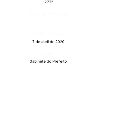
12775
Página da Publicação:
Data da Publicação:
7 de abril de 2020
Órgão:
Gabinete do Prefeito