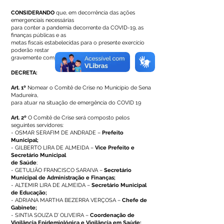
CONSIDERANDO
que, em decorrência das ações
emergenciais necessárias
para conter a pandemia decorrente da COVID-19, as
finanças públicas e as
metas fiscais estabelecidas para o presente exercício
poderão restar
gravemente comprometidas no Município.
DECRETA:
Art. 1º
Nomear o Comitê de Crise no Município de Sena
Madureira,
para atuar na situação de emergência do COVID 19
Art. 2º
O Comitê de Crise será composto pelos
seguintes servidores:
- OSMAR SERAFIM DE ANDRADE –
Prefeito
Municipal;
- GILBERTO LIRA DE ALMEIDA –
Vice Prefeito e
Secretário Municipal
de Saúde
;
- GETULIÃO FRANCISCO SARAIVA –
Secretário
Municipal de Administração e Finanças;
- ALTEMIR LIRA DE ALMEIDA –
Secretário Municipal
de Educação;
- ADRIANA MARTHA BEZERRA VERÇOSA –
Chefe de
Gabinete;
- SINTIA SOUZA D’ OLIVEIRA –
Coordenação de
Vigilância Epidemiológica e Vigilância em Saúde;