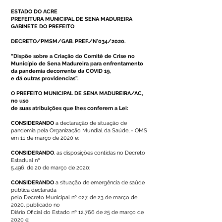
ESTADO DO ACRE
PREFEITURA MUNICIPAL DE SENA MADUREIRA
GABINETE DO PREFEITO
DECRETO/PMSM/GAB. PREF./N°034/2020.
“Dispõe sobre a Criação do Comitê de Crise no
Município de Sena Madureira para enfrentamento
da pandemia decorrente da COVID 19,
e dá outras providencias”.
O PREFEITO MUNICIPAL DE SENA MADUREIRA/AC,
no uso
de suas atribuições que lhes conferem a Lei:
CONSIDERANDO
a declaração de situação de
pandemia pela Organização Mundial da Saúde, - OMS
em 11 de março de 2020 e;
CONSIDERANDO
, as disposições contidas no Decreto
Estadual nº
5.496, de 20 de março de 2020;
CONSIDERANDO
a situação de emergência de saúde
pública declarada
pelo Decreto Municipal nº 027, de 23 de março de
2020, publicado no
Diário Oficial do Estado nº 12.766 de 25 de março de
2020 e;