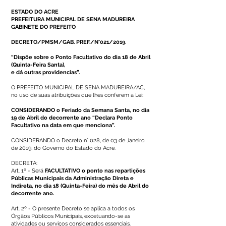
ESTADO DO ACRE
PREFEITURA MUNICIPAL DE SENA MADUREIRA
GABINETE DO PREFEITO
DECRETO/PMSM/GAB. PREF./N°021/2019.
“Dispõe sobre o Ponto Facultativo do dia 18 de Abril
(Quinta-Feira Santa),
e dá outras providencias”.
O PREFEITO MUNICIPAL DE SENA MADUREIRA/AC,
no uso de suas atribuições que lhes conferem a Lei:
CONSIDERANDO o Feriado da Semana Santa, no dia
19 de Abril do decorrente ano “Declara Ponto
Facultativo na data em que menciona”.
CONSIDERANDO o Decreto n° 028, de 03 de Janeiro
de 2019, do Governo do Estado do Acre.
DECRETA:
Art. 1º - Será
FACULTATIVO o ponto nas repartições
Públicas Municipais da Administração Direta e
Indireta, no dia 18 (Quinta-Feira) do mês de Abril do
decorrente ano.
Art. 2º - O presente Decreto se aplica a todos os
Órgãos Públicos Municipais, excetuando-se as
atividades ou serviços considerados essenciais.