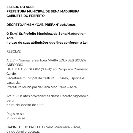
ESTADO DO ACRE
PREFEITURA MUNICIPAL DE SENA MADUREIRA
GABINETE DO PREFEITO
DECRETO/PMSM/GAB. PREF./N° 008/2021
O Exm°. Sr. Prefeito Municipal de Sena Madureira –
Acre,
no uso de suas atribuições que lhes conferem a Lei,
RESOLVE:
Art. 1º - Nomear a Senhora MARIA LOURDES SOUZA
GREGÓRIO
DE LIMA, CPF:
621.180.722-87
, ao Cargo em Comissão
G7, de
Secretária Municipal de Cultura, Turismo, Esporte e
Laser, da
Prefeitura Municipal de Sena Madureira – Acre.
Art. 2° - Os atos provenientes desse Decreto vigoram a
partir
de 01 de Janeiro de 2021.
Registre-se.
Publique-se.
GABINETE DO PREFEITO, Sena Madureira – Acre,
04 de Janeiro de 2021.