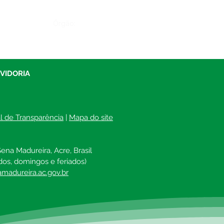
Órgão:
UVIDORIA
al de Transparência
 | 
Mapa do site
ena Madureira, Acre, Brasil
dos, domingos e feriados)
madureira.ac.gov.br