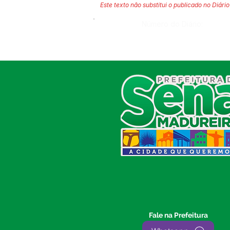
Este texto não substitui o publicado no Diário 
Número do Diário:
SERVIÇO DE ATENDIMENTO AO
CIDADÃO (SIC) E OUVIDORIA
Prefeitura de Sena Madureira
CNPJ 04.513.362/0001-37
Av. Avelino Chaves, n° 720, 69940-
000
Sena Madureira, Acre, Brasil
E-mail:
prefeitura.senamadureira@gmail.com
Fone: (68)
3612-2424
Ouvidor do Município
(E-Ouv
)
Fale na Prefeitura
Franquiley Dias