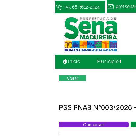
pref.sen
+55 68 3612-2424
🏠Início
Município⬇️
Voltar
PSS PNAB N°003/2026 -
Concursos