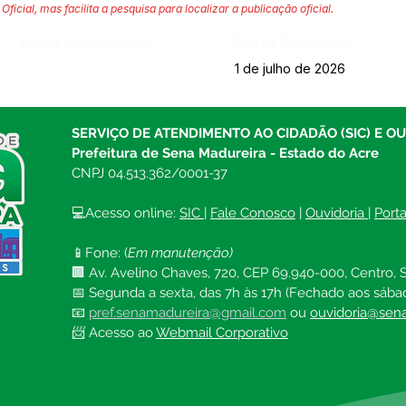
Oficial, mas facilita a pesquisa para localizar a publicação oficial.
Página da Publicação:
Data da Publicação:
1 de julho de 2026
SERVIÇO DE ATENDIMENTO AO CIDADÃO (SIC) E O
Prefeitura de Sena Madureira - Estado do Acre
CNPJ 04.513.362/0001-37
💻Acesso online: 
SIC 
| 
Fale Conosco
 | 
Ouvidoria
| 
Port
📱Fone: (
Em manutenção)
🏢 Av. Avelino Chaves, 720, CEP 69.940-000, Centro, S
📅 Segunda a sexta, das 7h às 17h (Fechado aos sába
📧 
pref.senamadureira@gmail.com
ou 
ouvidoria@sena
📨 Acesso ao 
Webmail Corporativo