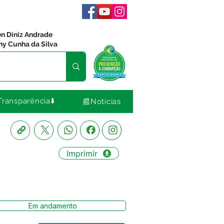
en Diniz Andrade
ny Cunha da Silva
Transparência⬇️
📰Notícias
Imprimir
Em andamento