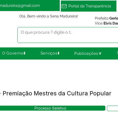
amadureira@gmail.com
Portal da Transparência
Olá, Bem-vindo a Sena Madureira!
Prefeito
Gerl
Vice
Elvis Da
O Governo⬇️
Serviços⬇️
Publicações🔽
 Premiação Mestres da Cultura Popular
Processo Seletivo