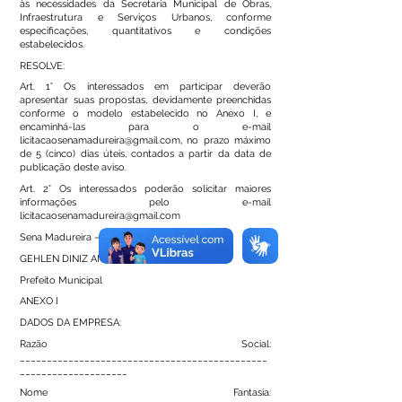
às necessidades da Secretaria Municipal de Obras,
Infraestrutura e Serviços Urbanos, conforme
especificações, quantitativos e condições
estabelecidos.
RESOLVE:
Art. 1° Os interessados em participar deverão
apresentar suas propostas, devidamente preenchidas
conforme o modelo estabelecido no Anexo I, e
encaminhá-las para o e-mail
licitacaosenamadureira@gmail.com
, no prazo máximo
de 5 (cinco) dias úteis, contados a partir da data de
publicação deste aviso.
Art. 2° Os interessados poderão solicitar maiores
informações pelo e-mail
licitacaosenamadureira@gmail.com
Sena Madureira – Acre, 26 de junho de 2026.
GEHLEN DINIZ ANDRADE
Prefeito Municipal
ANEXO I
DADOS DA EMPRESA:
Razão Social:
______________________________________________
____________________
Nome Fantasia: