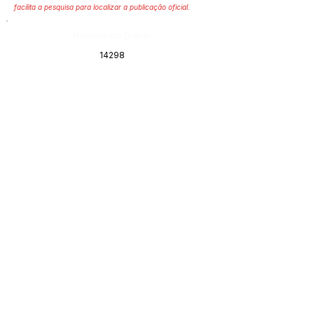
facilita a pesquisa para localizar a publicação oficial.
Número do Diário:
14298
Página da Publicação:
428
Data da Publicação:
2 de julho de 2026
Órgão:
SERVIÇO DE ATENDIMENTO AO 