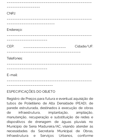
______________________________________________
__________________
CNPJ:
______________________________________________
__________________________
Endereço:
______________________________________________
______________________
CEP: _______________________ Cidade/UF:
________________________________________
Telefones:
______________________________________________
______________________
E-mail:
______________________________________________
_________________________
ESPECIFICAÇÕES DO OBJETO
Registro de Preços para futura e eventual aquisição de
tubos de Polietileno de Alta Densidade (PEAD), de
parede estruturada, destinados à execução de obras
de infraestrutura, implantação, ampliação,
manutenção, recuperação e substituição de redes e
dispositivos de drenagem de águas pluviais no
Município de Sena Madureira/AC, visando atender às
necessidades da Secretaria Municipal de Obras,
Infraestrutura e Serviços Urbanos, conforme