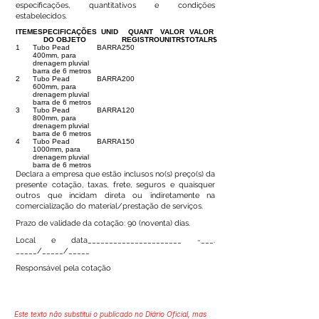
especificações, quantitativos e condições
estabelecidos.
ITEM
ESPECIFICAÇÕES
UNID
QUANT
VALOR
VALOR
DO OBJETO
REGISTRO
UNITR$
TOTALR$
1
Tubo Pead
BARRA
250
400mm, para
drenagem pluvial
barra de 6 metros
2
Tubo Pead
BARRA
200
600mm, para
drenagem pluvial
barra de 6 metros
3
Tubo Pead
BARRA
120
800mm, para
drenagem pluvial
barra de 6 metros
4
Tubo Pead
BARRA
150
1000mm, para
drenagem pluvial
barra de 6 metros
Declara a empresa que estão inclusos no(s) preço(s) da
presente cotação, taxas, frete, seguros e quaisquer
outros que incidam direta ou indiretamente na
comercialização do material/prestação de serviços.
Prazo de validade da cotação: 90 (noventa) dias.
Local e data______________________ -___.
_____/_____/_____
Responsável pela cotação
Este texto não substitui o publicado no Diário Oficial, mas