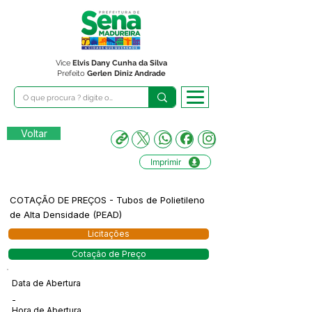
Vice
Elvis Dany Cunha da Silva
Prefeito
Gerlen Diniz Andrade
Voltar
Imprimir
COTAÇÃO DE PREÇOS - Tubos de Polietileno
de Alta Densidade (PEAD)
Licitações
Cotação de Preço
Data de Abertura
-
Hora de Abertura