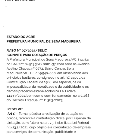
-
ESTADO DO ACRE
PREFEITURA MUNICIPAL DE SENA MADUREIRA
AVISO Nº 07/2025/SELIC
CONVITE PARA COTAÇÃO DE PREÇOS
A Prefeitura Municipal de Sena Madureira/AC, inscrita
no CNPJ nº
04.513.362
/0001-37, com sede na Avenida
Avelino Chaves, nº 0772, Bairro Centro, Sena
Madureira/AC, CEP
69.940-000
, em observância aos
princípios basilares, consignado no art. 37, caput, da
Constituição Federal de 1988, em especial, os da
impessoalidade, da moralidade e da publicidade, e os
demais preceitos estabelecidos na Lei Federal
14.133/2021, bem como com fundamento no art. 268
do Decreto Estadual nº 11.363/2023
RESOLVE:
Art 1°
- Tornar pública a realização de cotação de
preços, referente à contratação direta, por Dispensa de
Licitação, com fulcro no art 75, inciso II, da Lei Federal
n 1413.3/2021, cujo objeto é a contratação de empresa
para serviços de comunicação, publicidade e