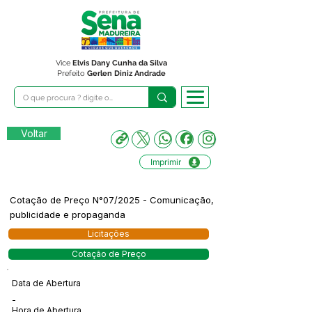
Vice
Elvis Dany Cunha da Silva
Prefeito
Gerlen Diniz Andrade
Voltar
Imprimir
Cotação de Preço N°07/2025 - Comunicação,
publicidade e propaganda
Licitações
Cotação de Preço
Data de Abertura
-
Hora de Abertura