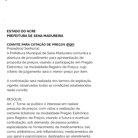
-
ESTADO DO ACRE
PREFEITURA DE SENA MADUREIRA
CONVITE PARA COTAÇÃO DE PREÇOS
(
PDF
)
Prezado(a) Senhor(a),
A Prefeitura Municipal de Sena Madureira comunica a
abertura de procedimento para apresentação de
proposta de preços, visando à participação em Pregão
Eletrônico, na modalidade Registro de Preços, cujo
critério de julgamento será o menor preço por item.
A contratação será realizada nos termos da legislação
vigente, observadas todas as condições estabelecidas
neste convite.
RESOLVE:
Art. 1° Torna-se público o interesse em realizar
pesquisa de preços, com vistas à realização de
certame licitatório na modalidade Pregão Eletrônico
para Registro de Preços, visando à futura e eventual
contratação, sob demanda, de pessoa jurídica
especializada no fornecimento de medicamentos, tais
como antibióticos, anti-inflamatórios, medicamentos de
uso geral e psicotrópicos, destinados ao atendimento