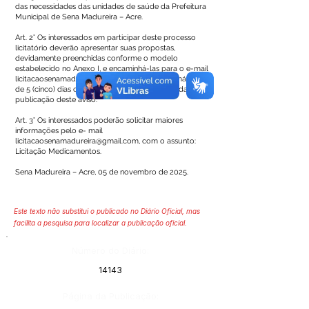
das necessidades das unidades de saúde da Prefeitura
Municipal de Sena Madureira – Acre.
Art. 2° Os interessados em participar deste processo
licitatório deverão apresentar suas propostas,
devidamente preenchidas conforme o modelo
estabelecido no Anexo I, e encaminhá-las para o e-mail
licitacaosenamadureira@gmail.com
, no prazo máximo
de 5 (cinco) dias corridos, contados a partir da data de
publicação deste aviso.
Art. 3° Os interessados poderão solicitar maiores
informações pelo e- mail
licitacaosenamadureira@gmail.com
, com o assunto:
Licitação Medicamentos.
Sena Madureira – Acre, 05 de novembro de 2025.
Este texto não substitui o publicado no Diário Oficial, mas
facilita a pesquisa para localizar a publicação oficial.
Número do Diário:
14143
Página da Publicação: