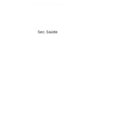
Data da Publicação:
Órgão:
Sec. Saúde