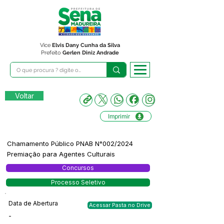
Vice
Elvis Dany Cunha da Silva
Prefeito
Gerlen Diniz Andrade
Voltar
Imprimir
Chamamento Público PNAB N°002/2024
Premiação para Agentes Culturais
Concursos
Processo Seletivo
Data de Abertura
Acessar Pasta no Drive
-