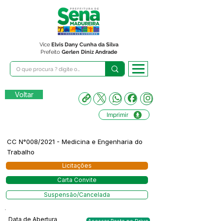
Vice
Elvis Dany Cunha da Silva
Prefeito
Gerlen Diniz Andrade
Voltar
Imprimir
CC N°008/2021 - Medicina e Engenharia do
Trabalho
Licitações
Carta Convite
Suspensão/Cancelada
Data de Abertura