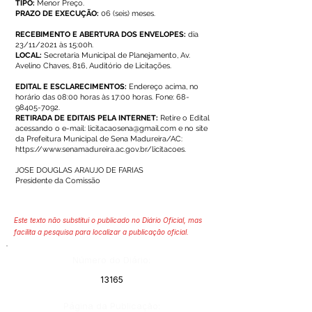
TIPO:
Menor Preço.
PRAZO DE EXECUÇÃO:
06 (seis) meses.
RECEBIMENTO E ABERTURA DOS ENVELOPES:
dia
23/11/2021 às 15:00h.
LOCAL:
Secretaria Municipal de Planejamento, Av.
Avelino Chaves, 816, Auditório de Licitações.
EDITAL E ESCLARECIMENTOS:
Endereço acima, no
horário das 08:00 horas às 17:00 horas. Fone:
68-
98405-7092
.
RETIRADA DE EDITAIS PELA INTERNET:
Retire o Edital
acessando o e-mail:
licitacaosena@gmail.com
e no site
da Prefeitura Municipal de Sena Madureira/AC:
https://www.senamadureira.ac.gov.br/licitacoes.
JOSE DOUGLAS ARAUJO DE FARIAS
Presidente da Comissão
Este texto não substitui o publicado no Diário Oficial, mas
facilita a pesquisa para localizar a publicação oficial.
Número do Diário:
13165
Página da Publicação: