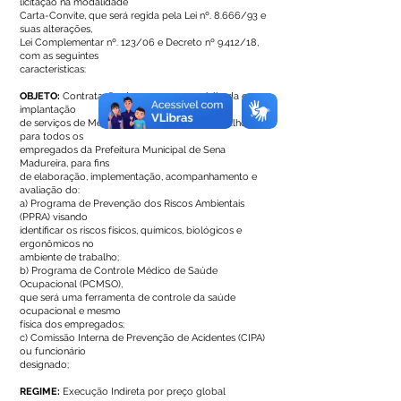
licitação na modalidade
Carta-Convite, que será regida pela Lei nº. 8.666/93 e
suas alterações,
Lei Complementar nº. 123/06 e Decreto nº 9.412/18,
com as seguintes
características:
OBJETO:
Contratação de empresa especializada em
implantação
de serviços de Medicina e Engenharia do Trabalho,
para todos os
empregados da Prefeitura Municipal de Sena
Madureira, para fins
de elaboração, implementação, acompanhamento e
avaliação do:
a) Programa de Prevenção dos Riscos Ambientais
(PPRA) visando
identificar os riscos físicos, químicos, biológicos e
ergonômicos no
ambiente de trabalho;
b) Programa de Controle Médico de Saúde
Ocupacional (PCMSO),
que será uma ferramenta de controle da saúde
ocupacional e mesmo
física dos empregados;
c) Comissão Interna de Prevenção de Acidentes (CIPA)
ou funcionário
designado;
REGIME:
Execução Indireta por preço global