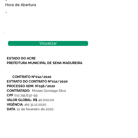
-
Hora de Abertura
-
Visualizar
ESTADO DO ACRE
PREFEITURA MUNICIPAL DE SENA MADUREIRA
CONTRATO Nº012/2020
EXTRATO DO CONTRATO Nº012/2020
PROCESSO ADM. N°056/2020
CONTRATADO:
Moises Gonzaga Silva
CPF
012.745.632-59
VALOR GLOBAL: R$
40.000,00
VIGÊNCIA:
até 31.12.2020
DATA
: 12 de fevereiro de 2020