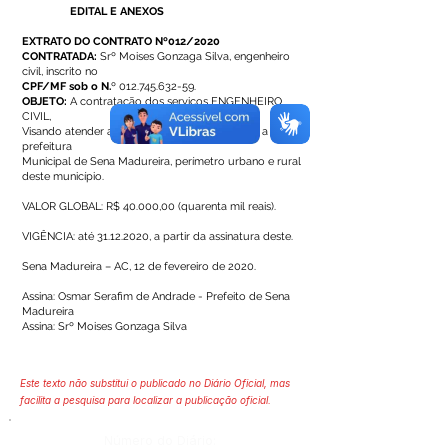
EDITAL E ANEXOS
EXTRATO DO CONTRATO Nº012/2020
CONTRATADA:
Srº Moises Gonzaga Silva, engenheiro
civil, inscrito no
CPF/MF sob o N.
º
012.745.632-59
.
OBJETO:
A contratação dos serviços ENGENHEIRO
CIVIL,
Visando atender as necessidades na área, junto a
prefeitura
Municipal de Sena Madureira, perímetro urbano e rural
deste município.
VALOR GLOBAL: R$ 40.000,00 (quarenta mil reais).
VIGÊNCIA: até
31.12.2020
, a partir da assinatura deste.
Sena Madureira – AC, 12 de fevereiro de 2020.
Assina: Osmar Serafim de Andrade - Prefeito de Sena
Madureira
Assina: Srº Moises Gonzaga Silva
Este texto não substitui o publicado no Diário Oficial, mas
facilita a pesquisa para localizar a publicação oficial.
Número do Diário: