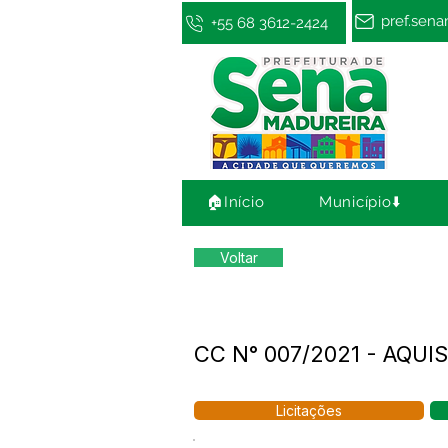
pref.sen
+55 68 3612-2424
🏠Início
Município⬇️
Voltar
CC N° 007/2021 - AQUI
Licitações