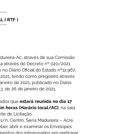
*****
AL
(
RTF
)
*****
dureira-Ac, através de sua Comissão
a através do Decreto nº 020/2021
 no Diário Oficial do Estado nº12.967,
e 2021, tendo como pregoeiro através
aneiro de 2021, publicado no Diário
33, de 26 de janeiro de 2021,
sados que
estará reunida no dia 17
n horas (Horário local/AC)
, na sala
e de Licitação,
s/n, Centro, Sena Madureira – Acre,
eber, abrir e examinar os Envelopes
entos dos interessados em participar