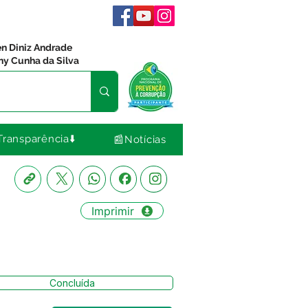
en Diniz Andrade
ny Cunha da Silva
Transparência⬇️
📰Notícias
Imprimir
Concluída