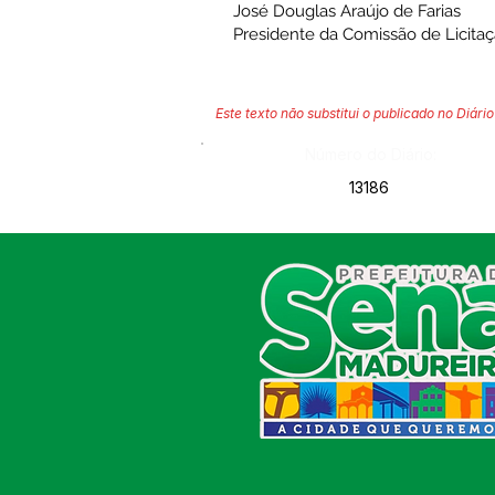
José Douglas Araújo de Farias
Presidente da Comissão de Licita
Este texto não substitui o publicado no Diário 
Número do Diário:
13186
SERVIÇO DE ATENDIMENTO AO
CIDADÃO (SIC) E OUVIDORIA
Prefeitura de Sena Madureira
CNPJ 04.513.362/0001-37
Av. Avelino Chaves, n° 720, 69940-
000
Sena Madureira, Acre, Brasil
E-mail:
prefeitura.senamadureira@gmail.com