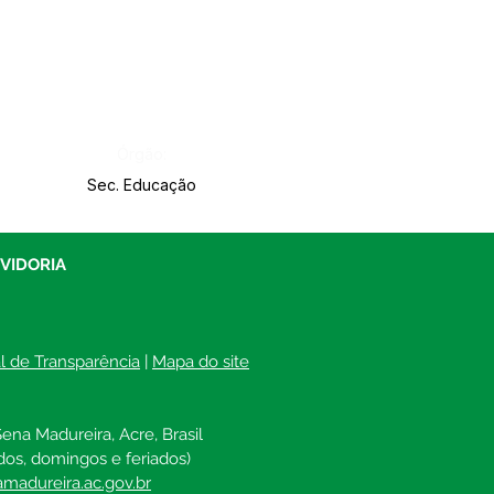
Órgão:
Sec. Educação
UVIDORIA
al de Transparência
 | 
Mapa do site
ena Madureira, Acre, Brasil
dos, domingos e feriados)
madureira.ac.gov.br