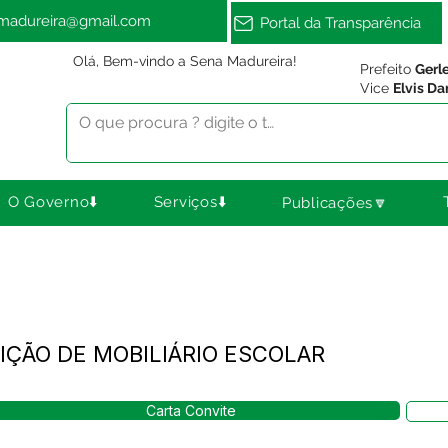
amadureira@gmail.com
Portal da Transparência
Olá, Bem-vindo a Sena Madureira!
Prefeito
Gerl
Vice
Elvis Da
O Governo⬇️
Serviços⬇️
Publicações🔽
SIÇÃO DE MOBILIÁRIO ESCOLAR
Carta Convite