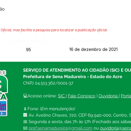
ção
Oficial, mas facilita a pesquisa para localizar a publicação oficial.
Página da Publicação:
Data da Publicação:
16 de dezembro de 2021
95
SERVIÇO DE ATENDIMENTO AO CIDADÃO (SIC) E O
Prefeitura de Sena Madureira - Estado do Acre
CNPJ 04.513.362/0001-37
💻Acesso online: 
SIC 
| 
Fale Conosco
 | 
Ouvidoria
| 
Port
📱Fone: (
Em manutenção)
🏢 Av. Avelino Chaves, 720, CEP 69.940-000, Centro, S
📅 Segunda a sexta, das 7h às 17h (Fechado aos sába
📧 
pref.senamadureira@gmail.com
ou 
ouvidoria@sena