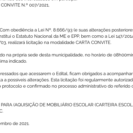
A CONVITE N.º 007/2021,
m obediência a Lei Nº. 8.666/93 (e suas alterações posteriores)
titui o Estatuto Nacional da ME e EPP, bem como a Lei 147/2014,
, realizará licitação na modalidade CARTA CONVITE.
rado na própria sede desta municipalidade, no horário de 08h00m
cima indicado.
ressados que acessarem o Edital, ficam obrigados a acompanhar 
 a possíveis alterações. Esta licitação foi regularmente autoriza
 protocolo e confirmado no processo administrativo do referido 
A PARA (AQUISIÇÃO DE MOBILIÁRIO ESCOLAR (CARTEIRA ESC
C.
embro de 2021.