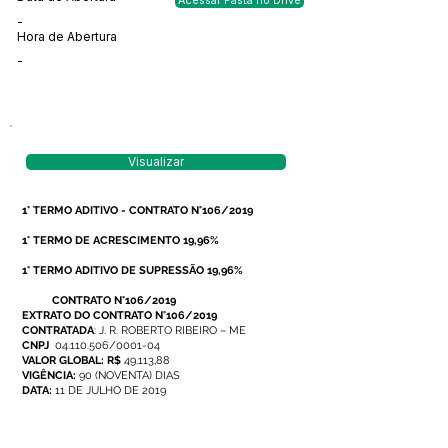
Acessar Pasta no Drive
-
Hora de Abertura
-
Visualizar
1° TERMO ADITIVO - CONTRATO N°106/2019
1° TERMO DE ACRESCIMENTO 19,96%
1° TERMO ADITIVO DE SUPRESSÃO 19,96%
CONTRATO N°106/2019
EXTRATO DO CONTRATO N°106/2019
CONTRATADA
: J. R. ROBERTO RIBEIRO – ME
CNPJ
04.110.506/0001-04
VALOR GLOBAL: R$
49.113,88
VIGÊNCIA:
90 (NOVENTA) DIAS
DATA:
11 DE JULHO DE 2019