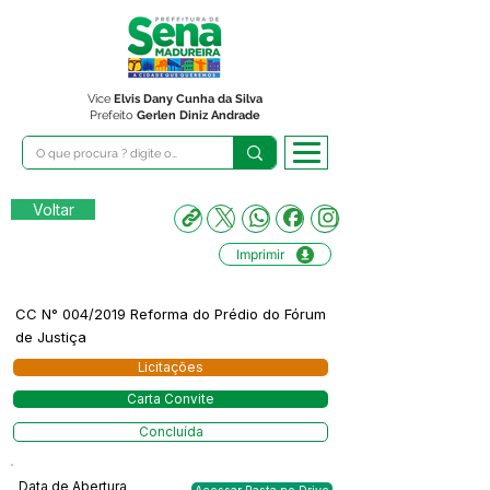
Vice
Elvis Dany Cunha da Silva
Prefeito
Gerlen Diniz Andrade
Voltar
Imprimir
CC N° 004/2019 Reforma do Prédio do Fórum
de Justiça
Licitações
Carta Convite
Concluída
Data de Abertura