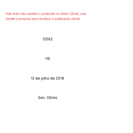
Este texto não substitui o publicado no Diário Oficial, mas
facilita a pesquisa para localizar a publicação oficial.
Número do Diário:
12592
Página da Publicação:
115
Data da Publicação:
12 de julho de 2019
Órgão:
Sec. Obras