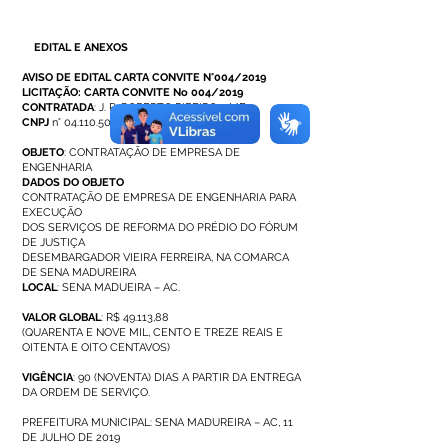
EDITAL E ANEXOS
AVISO DE EDITAL CARTA CONVITE N°004/2019
LICITAÇÃO: CARTA CONVITE No 004/2019
CONTRATADA
: J. R. ROBERTO RIBEIRO – ME
CNPJ
n°
04.110.506
/0001-04
OBJETO
: CONTRATAÇÃO DE EMPRESA DE
ENGENHARIA
DADOS DO OBJETO
CONTRATAÇÃO DE EMPRESA DE ENGENHARIA PARA
EXECUÇÃO
DOS SERVIÇOS DE REFORMA DO PRÉDIO DO FÓRUM
DE JUSTIÇA
DESEMBARGADOR VIEIRA FERREIRA, NA COMARCA
DE SENA MADUREIRA
LOCAL
: SENA MADUEIRA – AC.
VALOR GLOBAL
: R$ 49.113,88
(QUARENTA E NOVE MIL, CENTO E TREZE REAIS E
OITENTA E OITO CENTAVOS)
VIGÊNCIA
: 90 (NOVENTA) DIAS A PARTIR DA ENTREGA
DA ORDEM DE SERVIÇO.
PREFEITURA MUNICIPAL: SENA MADUREIRA – AC, 11
DE JULHO DE 2019