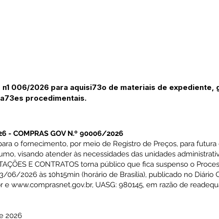
n1 006/2026 para aquisi73o de materiais de expediente, g
a73es procedimentais.
6 - COMPRAS GOV N.º 90006/2026
ra o fornecimento, por meio de Registro de Preços, para futura 
umo, visando atender às necessidades das unidades administrativ
TAÇÕES E CONTRATOS torna público que fica suspenso o Process
06/2026 às 10h15min (horário de Brasília), publicado no Diário Of
r
e
www.comprasnet.gov.br
, UASG: 980145, em razão de readeq
de 2026