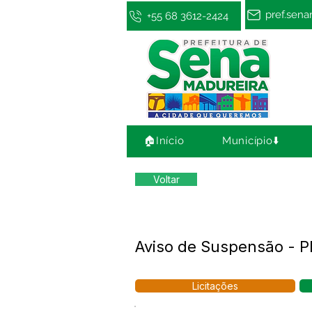
pref.sen
+55 68 3612-2424
🏠Início
Município⬇️
Voltar
Aviso de Suspensão - 
Licitações