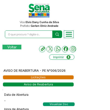
Vice
Elvis Dany Cunha da Silva
Prefeito
Gerlen Diniz Andrade
Voltar
Imprimir
AVISO DE REABERTURA - PE N°006/2026
Licitações
Aviso de Reabertura
Data de Abertura
-
Visualizar Doc
Hora de Abertura