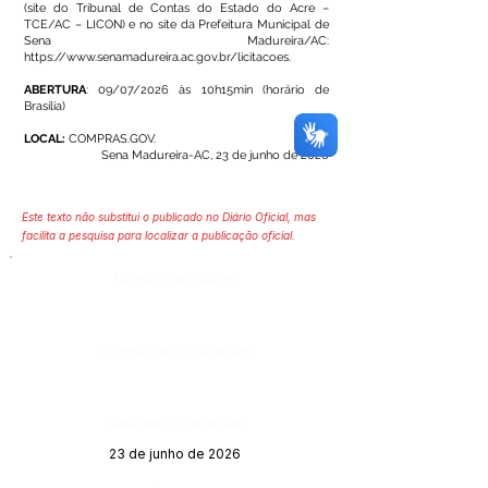
(site do Tribunal de Contas do Estado do Acre –
TCE/AC – LICON) e no site da Prefeitura Municipal de
Sena Madureira/AC:
https://www.senamadureira.ac.gov.br/licitacoes.
ABERTURA
: 09/07/2026 às 10h15min (horário de
Brasília)
LOCAL:
COMPRAS.GOV.
Sena Madureira-AC, 23 de junho de 2026
Este texto não substitui o publicado no Diário Oficial, mas
facilita a pesquisa para localizar a publicação oficial.
Número do Diário:
Página da Publicação:
Data da Publicação:
23 de junho de 2026