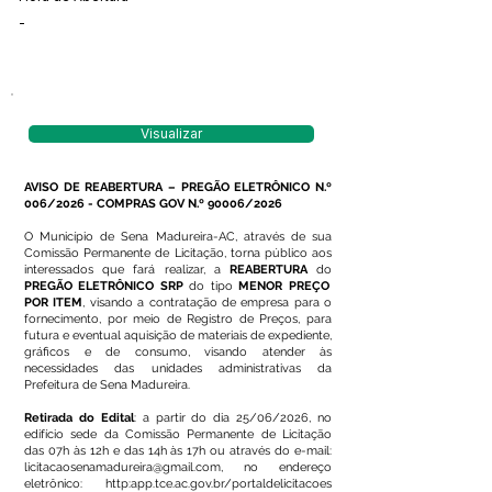
-
Visualizar
AVISO DE REABERTURA – PREGÃO ELETRÔNICO N.º
006/2026 - COMPRAS GOV N.º 90006/2026
O Município de Sena Madureira-AC, através de sua
Comissão Permanente de Licitação, torna público aos
interessados que fará realizar, a
REABERTURA
do
PREGÃO ELETRÔNICO SRP
do tipo
MENOR PREÇO
POR ITEM
, visando a contratação de empresa para o
fornecimento, por meio de Registro de Preços, para
futura e eventual aquisição de materiais de expediente,
gráficos e de consumo, visando atender às
necessidades das unidades administrativas da
Prefeitura de Sena Madureira.
Retirada do Edital
: a partir do dia 25/06/2026, no
edifício sede da Comissão Permanente de Licitação
das 07h às 12h e das 14h às 17h ou através do e-mail:
licitacaosenamadureira@gmail.com
, no endereço
eletrônico: http:app.tce.ac.gov.br/portaldelicitacoes