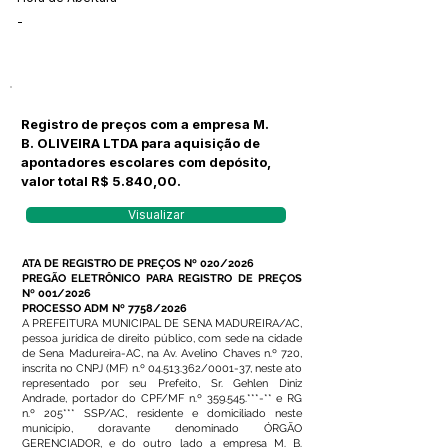
-
Registro de preços com a empresa M.
B. OLIVEIRA LTDA para aquisição de
apontadores escolares com depósito,
valor total R$ 5.840,00.
Visualizar
ATA DE REGISTRO DE PREÇOS Nº 020/2026
PREGÃO ELETRÔNICO PARA REGISTRO DE PREÇOS
Nº 001/2026
PROCESSO ADM Nº 7758/2026
A PREFEITURA MUNICIPAL DE SENA MADUREIRA/AC,
pessoa jurídica de direito público, com sede na cidade
de Sena Madureira-AC, na Av. Avelino Chaves n.º 720,
inscrita no CNPJ (MF) n.º
04.513.362
/0001-37, neste ato
representado por seu Prefeito, Sr. Gehlen Diniz
Andrade, portador do CPF/MF n.º 359.545.***-** e RG
n.º 205*** SSP/AC, residente e domiciliado neste
município, doravante denominado ÓRGÃO
GERENCIADOR, e do outro lado a empresa M. B.