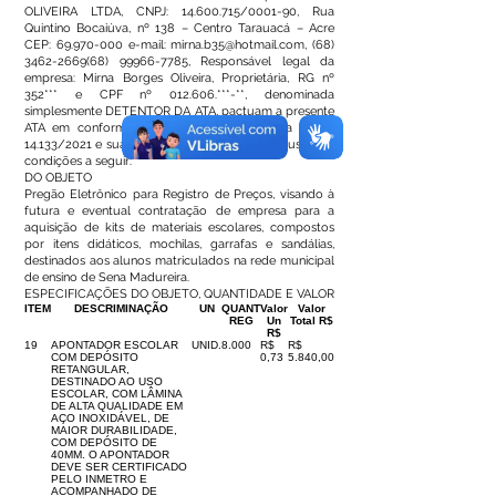
OLIVEIRA LTDA, CNPJ:
14.600.715
/0001-90, Rua
Quintino Bocaiúva, nº 138 – Centro Tarauacá – Acre
CEP:
69.970-000
e-mail:
mirna.b35@hotmail.com
,
(68)
3462-2669(68) 99966
-7785, Responsável legal da
empresa: Mirna Borges Oliveira, Proprietária, RG nº
352*** e CPF nº 012.606.***-**, denominada
simplesmente DETENTOR DA ATA, pactuam a presente
ATA em conformidade com o que dispõe a Lei nº
14.133/2021 e suas alterações, mediante as cláusulas e
condições a seguir:
DO OBJETO
Pregão Eletrônico para Registro de Preços, visando à
futura e eventual contratação de empresa para a
aquisição de kits de materiais escolares, compostos
por itens didáticos, mochilas, garrafas e sandálias,
destinados aos alunos matriculados na rede municipal
de ensino de Sena Madureira.
ESPECIFICAÇÕES DO OBJETO, QUANTIDADE E VALOR
ITEM
DESCRIMINAÇÃO
UN
QUANT
Valor
Valor
REG
Un
Total R$
R$
19
APONTADOR ESCOLAR
UNID.
8.000
R$
R$
COM DEPÓSITO
0,73
5.840,00
RETANGULAR,
DESTINADO AO USO
ESCOLAR, COM LÂMINA
DE ALTA QUALIDADE EM
AÇO INOXIDÁVEL, DE
MAIOR DURABILIDADE,
COM DEPÓSITO DE
40MM. O APONTADOR
DEVE SER CERTIFICADO
PELO INMETRO E
ACOMPANHADO DE