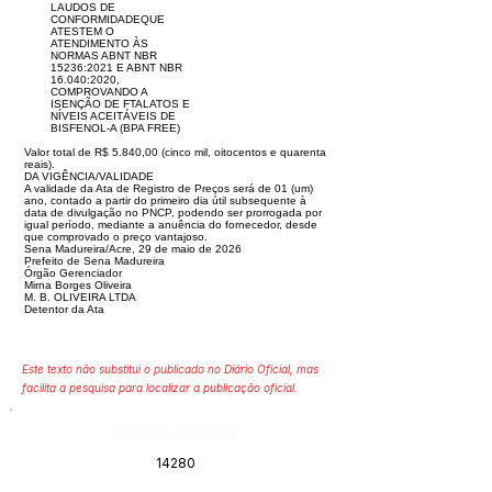
LAUDOS DE
CONFORMIDADEQUE
ATESTEM O
ATENDIMENTO ÀS
NORMAS ABNT NBR
15236:2021 E ABNT NBR
16.040:2020,
COMPROVANDO A
ISENÇÃO DE FTALATOS E
NÍVEIS ACEITÁVEIS DE
BISFENOL-A (BPA FREE)
Valor total de R$ 5.840,00 (cinco mil, oitocentos e quarenta
reais).
DA VIGÊNCIA/VALIDADE
A validade da Ata de Registro de Preços será de 01 (um)
ano, contado a partir do primeiro dia útil subsequente à
data de divulgação no PNCP, podendo ser prorrogada por
igual período, mediante a anuência do fornecedor, desde
que comprovado o preço vantajoso.
Sena Madureira/Acre, 29 de maio de 2026
Prefeito de Sena Madureira
Órgão Gerenciador
Mirna Borges Oliveira
M. B. OLIVEIRA LTDA
Detentor da Ata
Este texto não substitui o publicado no Diário Oficial, mas
facilita a pesquisa para localizar a publicação oficial.
Número do Diário:
14280