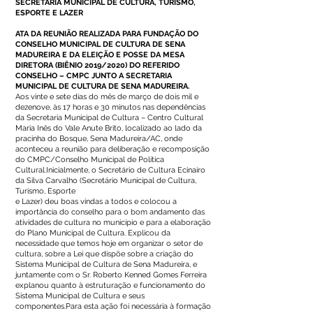
SECRETARIA MUNICIPAL DE CULTURA, TURISMO,
ESPORTE E LAZER
ATA DA REUNIÃO REALIZADA PARA FUNDAÇÃO DO
CONSELHO MUNICIPAL DE CULTURA DE SENA
MADUREIRA E DA ELEIÇÃO E POSSE DA MESA
DIRETORA (BIÊNIO 2019/2020) DO REFERIDO
CONSELHO – CMPC JUNTO A SECRETARIA
MUNICIPAL DE CULTURA DE SENA MADUREIRA.
Aos vinte e sete dias do mês de março de dois mil e
dezenove, às 17 horas e 30 minutos nas dependências
da Secretaria Municipal de Cultura – Centro Cultural
Maria Inês do Vale Anute Brito, localizado ao lado da
pracinha do Bosque, Sena Madureira/AC, onde
aconteceu a reunião para deliberação e recomposição
do CMPC/Conselho Municipal de Política
Cultural.Inicialmente, o Secretário de Cultura Ecinairo
da Silva Carvalho (Secretário Municipal de Cultura,
Turismo, Esporte
e Lazer) deu boas vindas a todos e colocou a
importância do conselho para o bom andamento das
atividades de cultura no município e para a elaboração
do Plano Municipal de Cultura. Explicou da
necessidade que temos hoje em organizar o setor de
cultura, sobre a Lei que dispõe sobre a criação do
Sistema Municipal de Cultura de Sena Madureira, e
juntamente com o Sr. Roberto Kenned Gomes Ferreira
explanou quanto à estruturação e funcionamento do
Sistema Municipal de Cultura e seus
componentes.Para esta ação foi necessária à formação