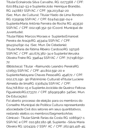
Titular:Ecinairoda Silva Carvalho, RG:
0273368
/ CPF:
620.884.242-53
e Suplente:João Henrique Brandão,
RG: 247.887 SSP/AC / CPF:
391.203.842-20
(Sec. Mun. de Cultura); Titular:Yledo de Lima Rondon
RG:
0319299
SSP/AC / CPF:
624.641.592-04
e
Suplente:Maria Antônia Ferreira de Rocha RG: 453530
SSP/AC / CPF:
002.196.352-50
(Coord. Municipal de
Juventude);
Titular:Fábio Marcos Moraes e Suplente:Emanoel
Pereira de AraújoRG: 453404 SSP/AC / CPF:
904.504.692-04
(Sec. Mun. De Cidadania);
Titular:Maria de Fátima Ribeiro CardosoRG: 197.516
SSP/AC / CPF:
411.675.382-34
e Suplente:Veruska
Oliveira Freire RG: 394644 SSP/AC / CPF:
717.198.652-
72
(Biblioteca); Titular –Raimundo Leandro PereiraRG:
172653 SSP/AC / CPF:
411.802.592-20
e
Suplente:Natayana Chaves PessoaRG: 454672 / CPF:
002.271.192- 90
(Patrimônio Cultural) eTitular:Luciene
Almeida de limaRG:
0308474
SSP/AC / CPF:
624.718.802-15
e Suplente:Jocicléia de Queiroz Feitosa
FigueiredoRG:273372 / CPF:
569.929.982-34
(Sec. Mun.
De Educação).
Foi aberto processo de eleição para os membros do
Conselho Municipal de Política Cultura representando
aSociedade Civil dos setores em seus quantitativos,
restando eleitos os membros:(SegmentoArtes
Cênicas)– Titular:Sâmik Farias da Costa RG:
1086927-1
SSP/AC e CPF:
010.582.182-98
, Suplente –Silvia Maria
Oliveira RG:
1204325-7
SSP/ AC / CPF:
262.921.418-45
;