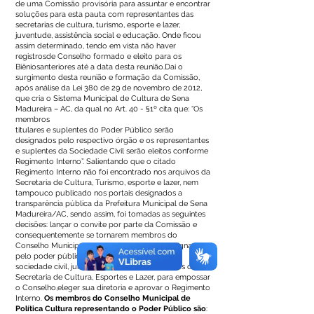
de uma Comissão provisória para assuntar e encontrar
soluções para esta pauta com representantes das
secretarias de cultura, turismo, esporte e lazer,
juventude, assistência social e educação. Onde ficou
assim determinado, tendo em vista não haver
registrosde Conselho formado e eleito para os
Biêniosanteriores até a data desta reunião.Dai o
surgimento desta reunião e formação da Comissão,
após análise da Lei 380 de 29 de novembro de 2012,
que cria o Sistema Municipal de Cultura de Sena
Madureira – AC, da qual no Art. 40 - §1º cita que: “Os
membros
titulares e suplentes do Poder Público serão
designados pelo respectivo órgão e os representantes
e suplentes da Sociedade Civil serão eleitos conforme
Regimento Interno”. Salientando que o citado
Regimento Interno não foi encontrado nos arquivos da
Secretaria de Cultura, Turismo, esporte e lazer, nem
tampouco publicado nos portais designados a
transparência pública da Prefeitura Municipal de Sena
Madureira/AC, sendo assim, foi tomadas as seguintes
decisões: lançar o convite por parte da Comissão e
consequentemente se tornarem membros do
Conselho Municipal de Políticas Culturais designados
pelo poder público e
sociedade civil, juntamente com os funcionários da
Secretaria de Cultura, Esportes e Lazer, para empossar
o Conselho,eleger sua diretoria e aprovar o Regimento
Interno.
Os membros do Conselho Municipal de
Política Cultura representando o Poder Público são
: