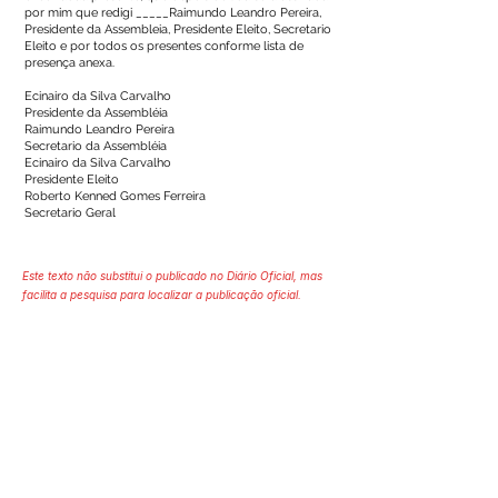
por mim que redigi _____Raimundo Leandro Pereira,
Presidente da Assembleia, Presidente Eleito, Secretario
Eleito e por todos os presentes conforme lista de
presença anexa.
Ecinairo da Silva Carvalho
Presidente da Assembléia
Raimundo Leandro Pereira
Secretario da Assembléia
Ecinairo da Silva Carvalho
Presidente Eleito
Roberto Kenned Gomes Ferreira
Secretario Geral
Este texto não substitui o publicado no Diário Oficial, mas
facilita a pesquisa para localizar a publicação oficial.
Número do Diário:
12550
Página da Publicação:
Data da Publicação: