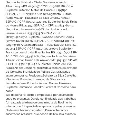
(Segmento Música) – Titular:Deusimar Alvesde
AlbuquerqueRG:
0294897
/ CPF:
629.878.282-68
e
Suplente: Jefferson Matos da CunhaRG: 199890
SSP/AC / CPF:
359.520.082-91
;(Segmento Cultura
Áudio Visual) –Titular:Jair da Silva LimaRG: 399745
SSP/AC / CPF:
807.523.222
-49e Suplente:Marcio Farias
de Moura RG: 224153 SSP/AC / CPF:
411.814.762-91
;
(Segmineto Humanidades)–Titular:José Arnoudo
Pereira NunesRG:
13336533
SSP/AM / CPF:
112.871.522-87
e Suplente - Roberto Kenned Gomes
Ferreira RG:
0276276
SSP/AC / CPF:
510.661.902-59
;
(Segmento Artes Integradas)– Titular:Izaquiel Silva RG:
453254 SSP/AC / CPF:
911.093.532-00
e Suplente –
Francisco Leandro da Silva Santos RG:
1099169-7
SSP/
AC / CPF:
002.333.482-71
; (Segmento Artes Visuais)¬–
Titular:Edimar Almeida de AzevedoRG: 303133 SSP/AC
/ CPF:
889.318.032-49
e Suplente:Luciano da Silva
Araújo.Na sequência foi realizada a escolha da diretoria
do Conselho Municipal de Política Cultural sendo
assim composto: Presidente:Ecinairo da Silva Carvalho
eSuplente: Framcisco Leandro da Silva santos,
Secretaria Geral:Roberto Kenned Gomes Ferreira e
Suplente: Raimundo Leandro Pereira.O Conselho bem
como
sua diretoria foi eleito e empossado por aclamação
entre os presentes. Dando continuidade aos trabalhos
foi realizada a leitura de uma minuta de Regimento
Interno que foi apreciada e aprovada pelos presentes.
Nada mais havendo a tratar, o Presidente dá por
encerradaa presente, que depois de lida será assinada