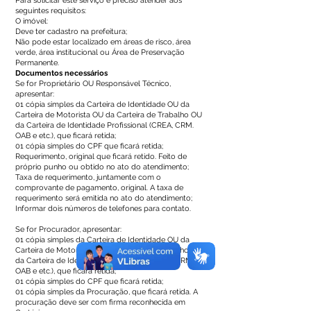
Para solicitar este serviço é preciso atender aos
seguintes requisitos:
O imóvel:
Deve ter cadastro na prefeitura;
Não pode estar localizado em áreas de risco, área
verde, área institucional ou Área de Preservação
Permanente.
Documentos necessários
Se for Proprietário OU Responsável Técnico,
apresentar:
01 cópia simples da Carteira de Identidade OU da
Carteira de Motorista OU da Carteira de Trabalho OU
da Carteira de Identidade Profissional (CREA, CRM.
OAB e etc.), que ficará retida;
01 cópia simples do CPF que ficará retida;
Requerimento, original que ficará retido. Feito de
próprio punho ou obtido no ato do atendimento;
Taxa de requerimento, juntamente com o
comprovante de pagamento, original. A taxa de
requerimento será emitida no ato do atendimento;
Informar dois números de telefones para contato.
Se for Procurador, apresentar:
01 cópia simples da Carteira de Identidade OU da
Carteira de Motorista OU da Carteira de Trabalho OU
da Carteira de Identidade Profissional (CREA, CRM.
OAB e etc.), que ficará retida;
01 cópia simples do CPF que ficará retida;
01 cópia simples da Procuração, que ficará retida. A
procuração deve ser com firma reconhecida em