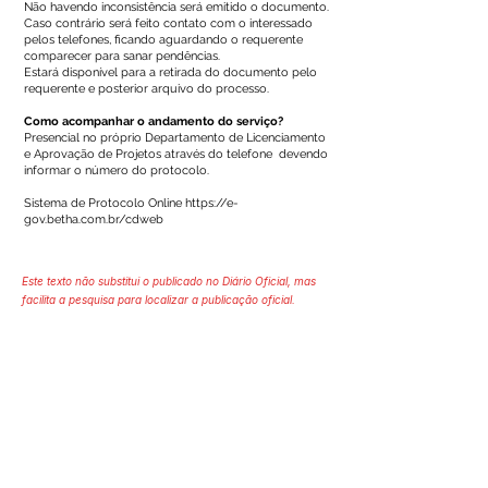
Não havendo inconsistência será emitido o documento.
Caso contrário será feito contato com o interessado
pelos telefones, ficando aguardando o requerente
comparecer para sanar pendências.
Estará disponível para a retirada do documento pelo
requerente e posterior arquivo do processo.
Como acompanhar o andamento do serviço?
Presencial no próprio Departamento de Licenciamento
e Aprovação de Projetos através do telefone devendo
informar o número do protocolo.
Sistema de Protocolo Online
https://e-
gov.betha.com.br/cdweb
Este texto não substitui o publicado no Diário Oficial, mas
facilita a pesquisa para localizar a publicação oficial.
Número do Diário:
Página da Publicação:
Data da Publicação: