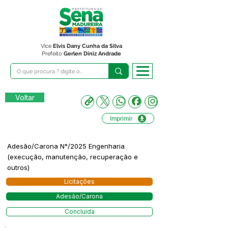
Vice
Elvis Dany Cunha da Silva
Prefeito
Gerlen Diniz Andrade
Voltar
Imprimir
Adesão/Carona N°/2025 Engenharia
(execução, manutenção, recuperação e
outros)
Licitações
Adesão/Carona
Concluída