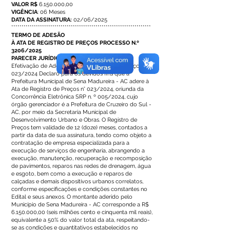
VALOR R$
6.150.000,00
VIGÊNCIA
: 06 Meses
DATA DA ASSINATURA:
02/06/2025
********************************************************************
TERMO DE ADESÃO
À ATA DE REGISTRO DE PREÇOS PROCESSO N.º
3206/2025
PARECER JURÍDICO N.º 3206/2025
Efetivação de Adesão à Ata de Registro de Preços n.º
023/2024 Declaro para os devidos fins que a
Prefeitura Municipal de Sena Madureira - AC adere à
Ata de Registro de Preços n° 023/2024, oriunda da
Concorrência Eletrônica SRP n. º 005/2024, cujo
órgão gerenciador é a Prefeitura de Cruzeiro do Sul -
AC, por meio da Secretaria Municipal de
Desenvolvimento Urbano e Obras. O Registro de
Preços tem validade de 12 (doze) meses, contados a
partir da data de sua assinatura, tendo como objeto a
contratação de empresa especializada para a
execução de serviços de engenharia, abrangendo a
execução, manutenção, recuperação e recomposição
de pavimentos, reparos nas redes de drenagem, água
e esgoto, bem como a execução e reparos de
calçadas e demais dispositivos urbanos correlatos,
conforme especificações e condições constantes no
Edital e seus anexos. O montante aderido pelo
Município de Sena Madureira - AC corresponde a R$
6.150.000
,00 (seis milhões cento e cinquenta mil reais),
equivalente a 50% do valor total da ata, respeitando-
se as condições e quantitativos estabelecidos no