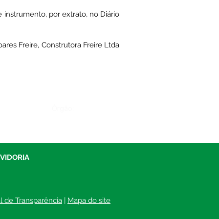
strumento, por extrato, no Diário
es Freire, Construtora Freire Ltda
Órgão:
UVIDORIA
al de Transparência
 | 
Mapa do site