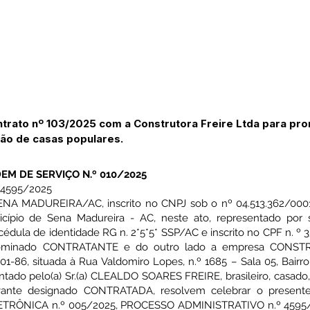
ntrato nº 103/2025 com a Construtora Freire Ltda para pr
ão de casas populares.
EM DE SERVIÇO N.º 010/2025
4595/2025
 MADUREIRA/AC, inscrito no CNPJ sob o nº 04.513.362/0001-
icípio de Sena Madureira - AC, neste ato, representado por 
édula de identidade RG n. 2*5*5* SSP/AC e inscrito no CPF n. º 359
enominado CONTRATANTE e do outro lado a empresa CONSTR
-86, situada à Rua Valdomiro Lopes, n.º 1685 – Sala 05, Bairr
ntado pelo(a) Sr.(a) CLEALDO SOARES FREIRE, brasileiro, casado
oravante designado CONTRATADA, resolvem celebrar o presen
TRÔNICA n.º 005/2025, PROCESSO ADMINISTRATIVO n.º 4595/