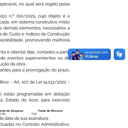
plicável, no qual será regido pelas
ço n.º 010/2025, cujo objeto é a
cada, em sistema construtivo misto
e demais elementos, necessários a
a de Custo e Índices da Construção
lnerabilidade, promovendo melhoria
 oitenta) dias, contados a partir
 de eventos supervenientes ou de
ução da obra.
tes para a prorrogação do prazo,
- Art. 107 da Lei 14.133/2021; -
 estão programadas em dotação
a, Estado do Acre, para exercício
ento de Despesa
Fonte de Recurso
0.00
710
 data da sua assinatura.
uadas no Contrato Administrativo,