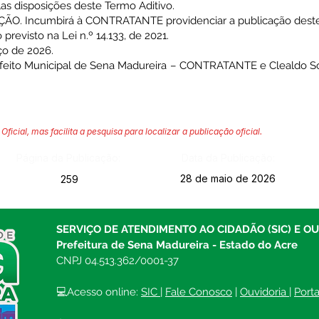
as disposições deste Termo Aditivo.
 Incumbirá à CONTRATANTE providenciar a publicação deste in
previsto na Lei n.º 14.133, de 2021.
ço de 2026.
eito Municipal de Sena Madureira – CONTRATANTE e Clealdo Soar
Oficial, mas facilita a pesquisa para localizar a publicação oficial.
Página da Publicação:
Data da Publicação:
28 de maio de 2026
259
SERVIÇO DE ATENDIMENTO AO CIDADÃO (SIC) E O
Prefeitura de Sena Madureira - Estado do Acre
CNPJ 04.513.362/0001-37
💻Acesso online: 
SIC 
| 
Fale Conosco
 | 
Ouvidoria
| 
Port