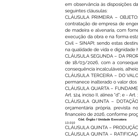
em observância às disposições da 
seguintes cláusulas:
CLÁUSULA PRIMEIRA – OBJETO: Co
contratação de empresa de engenh
de madeira e alvenaria, com for
execução da obra e na forma esta
Civil – SINAPI; sendo estas dest
na qualidade de vida e dignidade h
CLÁUSULA SEGUNDA – DA PRORROGAÇ
de 18/03/2026, com a consequen
consequência incalculáveis, alhe
CLÁUSULA TERCEIRA – DO VALOR D
permanece inalterado o valor dos 
CLÁUSULA QUARTA – FUNDAMENTAÇÃ
Art. 124, inciso II, alínea “d”; e - Ar
CLÁUSULA QUINTA – DOTAÇÃO OR
orçamentária própria, prevista 
financeiro de 2026, conforme pro
Cód. Órgão / Unidade Executora
13.010
CLÁUSULA QUINTA – PRODUÇÃO DE EF
CLÁUSULA QUINTA – RATIFICAÇÃO. 