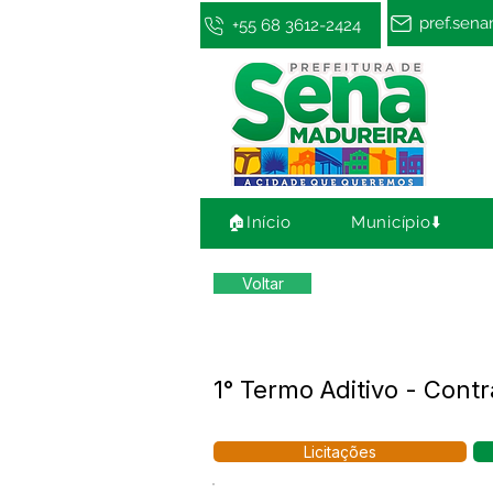
pref.sen
+55 68 3612-2424
🏠Início
Município⬇️
Voltar
1° Termo Aditivo - Con
Licitações