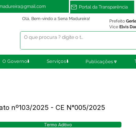
amadureira@gmail.com
Portal da Transparência
Olá, Bem-vindo a Sena Madureira!
Prefeito
Gerl
Vice
Elvis Da
O Governo⬇️
Serviços⬇️
Publicações🔽
trato nº103/2025 - CE N°005/2025
Termo Aditivo