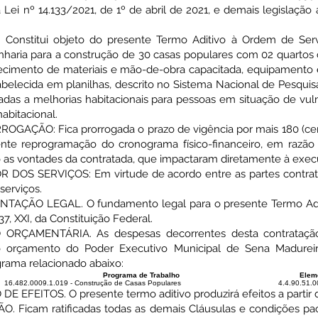
Lei nº 14.133/2021, de 1º de abril de 2021, e demais legislação a
nstitui objeto do presente Termo Aditivo à Ordem de Servi
aria para a construção de 30 casas populares com 02 quartos 
necimento de materiais e mão-de-obra capacitada, equipamento 
belecida em planilhas, descrito no Sistema Nacional de Pesquis
inadas a melhorias habitacionais para pessoas em situação de vu
abitacional.
ÃO: Fica prorrogada o prazo de vigência por mais 180 (cento e
te reprogramação do cronograma físico-financeiro, em razão
io as vontades da contratada, que impactaram diretamente à exec
OS SERVIÇOS: Em virtude de acordo entre as partes contratan
serviços.
O LEGAL. O fundamento legal para o presente Termo Aditivo: 
t. 37, XXI, da Constituição Federal.
ÇAMENTÁRIA. As despesas decorrentes desta contratação
no orçamento do Poder Executivo Municipal de Sena Madureir
grama relacionado abaixo:
Programa de Trabalho
Elem
16.482.0009.1.019 - Construção de Casas Populares
4.4.90.51.0
EITOS. O presente termo aditivo produzirá efeitos a partir da
Ficam ratificadas todas as demais Cláusulas e condições pact