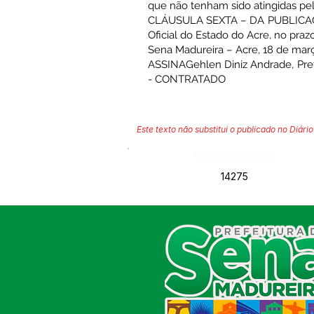
que não tenham sido atingidas pel
CLÁUSULA SEXTA – DA PUBLICAÇÃO.
Oficial do Estado do Acre, no prazo 
Sena Madureira – Acre, 18 de mar
ASSINAGehlen Diniz Andrade, Pref
- CONTRATADO
Este texto não substitui o publicado no Diário 
Número do Diário:
14275
SERVIÇO DE ATENDIMENTO AO
CIDADÃO (SIC) E OUVIDORIA
Prefeitura de Sena Madureira
CNPJ 04.513.362/0001-37
Av. Avelino Chaves, n° 720, 69940-
000
Sena Madureira, Acre, Brasil