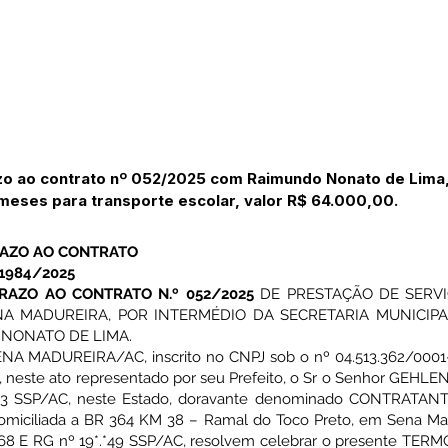
azo ao contrato nº 052/2025 com Raimundo Nonato de Lima
meses para transporte escolar, valor R$ 64.000,00.
RAZO AO CONTRATO
1984/2025
RAZO AO CONTRATO N.º 052/2025
DE PRESTAÇÃO DE SERVI
NA MADUREIRA, POR INTERMÉDIO DA SECRETARIA MUNICIP
 NONATO DE LIMA.
 MADUREIRA/AC, inscrito no CNPJ sob o nº 04.513.362/0001-
a, neste ato representado por seu Prefeito, o Sr o Senhor GEH
3 SSP/AC, neste Estado, doravante denominado CONTRATANTE, 
iliada a BR 364 KM 38 – Ramal do Toco Preto, em Sena Madur
***-68 E RG nº 19*.*49 SSP/AC, resolvem celebrar o presente TER