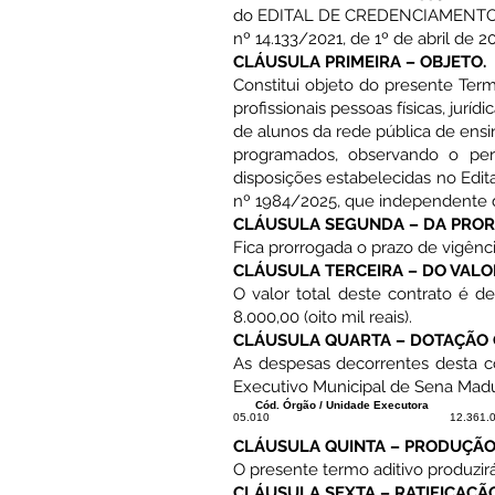
do EDITAL DE CREDENCIAMENTO n.
nº 14.133/2021, de 1º de abril de 2
CLÁUSULA PRIMEIRA – OBJETO.
Constitui objeto do presente Term
profissionais pessoas físicas, jur
de alunos da rede pública de ensin
programados, observando o per
disposições estabelecidas no Edi
nº 1984/2025, que independente de
CLÁUSULA SEGUNDA – DA PRO
Fica prorrogada o prazo de vigênci
CLÁUSULA TERCEIRA – DO VALO
O valor total deste contrato é d
8.000,00 (oito mil reais).
CLÁUSULA QUARTA – DOTAÇÃO 
As despesas decorrentes desta c
Executivo Municipal de Sena Madur
Cód. Órgão / Unidade Executora
05.010
12.361.
CLÁUSULA QUINTA – PRODUÇÃO 
O presente termo aditivo produzirá 
CLÁUSULA SEXTA – RATIFICAÇÃO