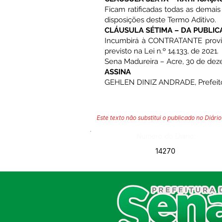
Ficam ratificadas todas as demai
disposições deste Termo Aditivo.
CLÁUSULA SÉTIMA – DA PUBLIC
Incumbirá à CONTRATANTE providen
previsto na Lei n.º 14.133, de 2021.
Sena Madureira – Acre, 30 de dez
ASSINA
GEHLEN DINIZ ANDRADE, Prefei
Este texto não substitui o publicado no Diário 
Número do Diário:
14270
SERVIÇO DE ATENDIMENTO AO
CIDADÃO (SIC) E OUVIDORIA
Prefeitura de Sena Madureira
CNPJ 04.513.362/0001-37