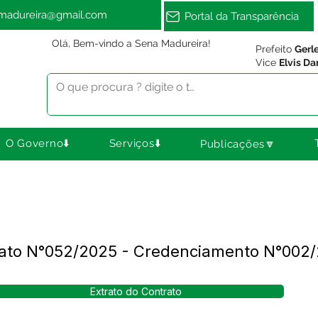
amadureira@gmail.com
Portal da Transparência
Olá, Bem-vindo a Sena Madureira!
Prefeito
Gerl
Vice
Elvis Da
O Governo⬇️
Serviços⬇️
Publicações🔽
trato N°052/2025 - Credenciamento N°002
Extrato do Contrato