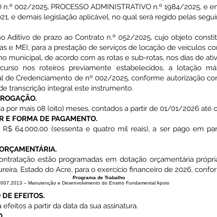
º 002/2025, PROCESSO ADMINISTRATIVO n.º 1984/2025, e em o
021, e demais legislação aplicável, no qual será regido pelas segui
o Aditivo de prazo ao Contrato n.º 052/2025, cujo objeto const
ídicas e MEI, para a prestação de serviços de locação de veículos c
o municipal, de acordo com as rotas e sub-rotas, nos dias de ativ
curso nos roteiros previamente estabelecidos, a lotação m
tal de Credenciamento de nº 002/2025, conforme autorização con
 transcrição integral este instrumento.
RROGAÇÃO.
a por mais 08 (oito) meses, contados a partir de 01/01/2026 até 
R E FORMA DE PAGAMENTO.
e R$ 64.000,00 (sessenta e quatro mil reais), a ser pago em p
ORÇAMENTÁRIA.
ontratação estão programadas em dotação orçamentária própri
eira, Estado do Acre, para o exercício financeiro de 2026, conf
Programa de Trabalho
0007.2013 – Manutenção e Desenvolvimento do Ensino Fundamental Apoio
DE EFEITOS.
efeitos a partir da data da sua assinatura.
.