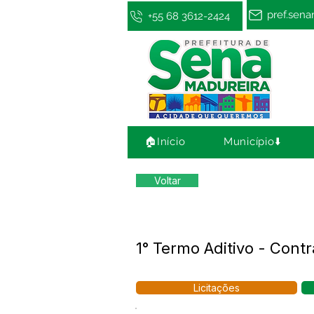
pref.sen
+55 68 3612-2424
🏠Início
Município⬇️
Voltar
1° Termo Aditivo - Con
Licitações