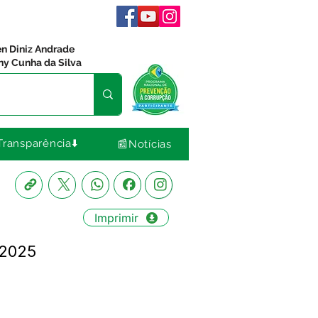
en Diniz Andrade
ny Cunha da Silva
Transparência⬇️
📰Notícias
Imprimir
/2025