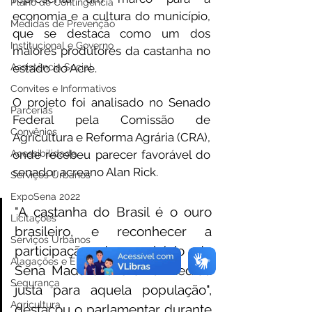
Plano de Contingência
economia e a cultura do município, 
Medidas de Prevenção
que se destaca como um dos 
Institucional e Governo
maiores produtores da castanha no 
Assistência Social
estado do Acre.
Convites e Informativos
O projeto foi analisado no Senado 
Parcerias
Federal pela Comissão de 
Convênios
Agricultura e Reforma Agrária (CRA), 
Acessibilidade
onde recebeu parecer favorável do 
senador acreano Alan Rick.
Serviços Urbanos
ExpoSena 2022
"A castanha do Brasil é o ouro 
Licitações
brasileiro, e reconhecer a 
Serviços Urbanos
participação do município de 
Alagações e Enchentes
Sena Madureira é uma medida 
Segurança
justa para aquela população", 
Agricultura
destacou o parlamentar durante 