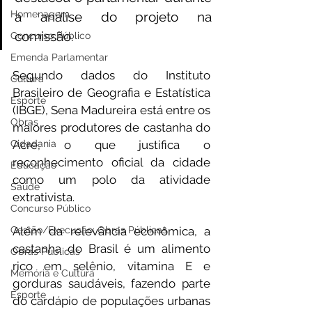
Homenagem
a análise do projeto na 
comissão.
Concurso Público
Emenda Parlamentar
Segundo dados do Instituto 
Cultura
Brasileiro de Geografia e Estatística 
Esporte
(IBGE), Sena Madureira está entre os 
Obras
maiores produtores de castanha do 
Cidadania
Acre, o que justifica o 
reconhecimento oficial da cidade 
Educação
como um polo da atividade 
Saúde
extrativista.
Concurso Público
Gestão/Execução: Obras Públicas
Além da relevância econômica, a 
castanha do Brasil é um alimento 
Obras Públicas
rico em selênio, vitamina E e 
Memória e Cultura
gorduras saudáveis, fazendo parte 
Esporte
do cardápio de populações urbanas 