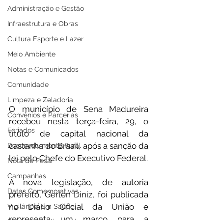
Administração e Gestão
Infraestrutura e Obras
Cultura Esporte e Lazer
Meio Ambiente
Notas e Comunicados
Comunidade
Limpeza e Zeladoria
O município de Sena Madureira 
Convênios e Parcerias
recebeu nesta terça-feira, 29, o 
Feriados
título de capital nacional da 
castanha do Brasil, após a sanção da 
Desenvolvimento Rural
lei pelo Chefe do Executivo Federal.
Nota de Pesar
Campanhas
A nova legislação, de autoria 
Datas Comemorativas
prefeito, Gerlen Diniz, foi publicada 
no Diário Oficial da União e 
Vigilância Em Saúde
representa um marco para a 