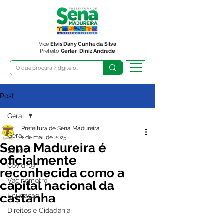
Vice
Elvis Dany Cunha da Silva
Prefeito
Gerlen Diniz Andrade
Post
Geral
Prefeitura de Sena Madureira
Geral
1 de mai. de 2025
Sena Madureira é
Saúde
oficialmente
Covid-19
reconhecida como a
Vacinômetro
capital nacional da
castanha
Educação
Direitos e Cidadania