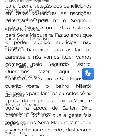
Plano de Contingência
para fazer a seleção dos beneficiários 
Medidas de Prevenção
em datas posteriores. As inscrições 
Institucional e Governo
começaram pelo bairro Segundo 
Distrito. “Hoje é uma data histórica 
Assistência Social
para Sena Madureira. Faz 20 anos que 
Convites e Informativos
o poder público municipal não 
Parcerias
constrói banheiros para as famílias 
carentes e nós vamos fazer. Vamos 
Convênios
começar pelo Segundo Distrito. 
Acessibilidade
Queremos fazer aqui vários 
Serviços Urbanos
banheiros, tanto para o São Francisco 
ExpoSena 2022
quanto para o bairro Niterói. 
Banheiros para famílias carentes só na 
Licitações
época da ex-prefeita Toinha Vieira e 
Serviços Urbanos
agora na época de Gerlen Diniz 
Alagações e Enchentes
prefeito. É por isso que a gente fala 
todos os dias: Sena Madureira mudou 
Segurança
e vai continuar mudando”, destacou o 
Agricultura