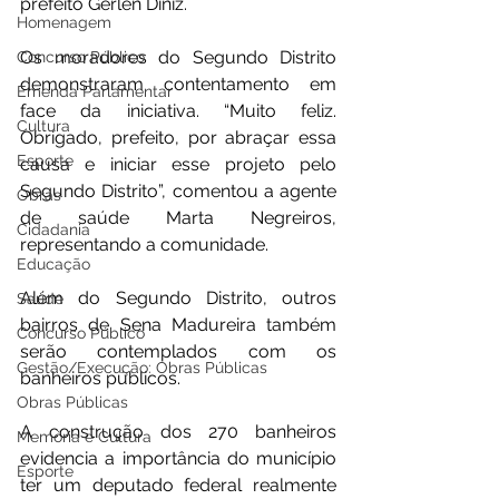
prefeito Gerlen Diniz.
Homenagem
Os moradores do Segundo Distrito 
Concurso Público
demonstraram contentamento em 
Emenda Parlamentar
face da iniciativa. “Muito feliz. 
Cultura
Obrigado, prefeito, por abraçar essa 
Esporte
causa e iniciar esse projeto pelo 
Segundo Distrito”, comentou a agente 
Obras
de saúde Marta Negreiros, 
Cidadania
representando a comunidade.
Educação
Além do Segundo Distrito, outros 
Saúde
bairros de Sena Madureira também 
Concurso Público
serão contemplados com os 
Gestão/Execução: Obras Públicas
banheiros públicos.
Obras Públicas
A construção dos 270 banheiros 
Memória e Cultura
evidencia a importância do município 
Esporte
ter um deputado federal realmente 