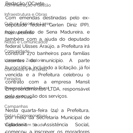
Redação/OCaete
Administração e Gestão
Infraestrutura e Obras
Com emendas destinadas pelo ex-
Cultura Esporte e Lazer
deputado federal Gerlen Diniz (PP), 
hoje prefeito de Sena Madureira, e 
Meio Ambiente
também com a ajuda do deputado 
Notas e Comunicados
federal Ulisses Araújo, a Prefeitura irá 
Comunidade
construir 270 banheiros para famílias 
carentes do município. A parte 
Limpeza e Zeladoria
burocrática, incluindo a licitação, já foi 
Convênios e Parcerias
vencida e a Prefeitura celebrou o 
Feriados
contrato com a empresa Mansil 
Desenvolvimento Rural
Empreendimentos LTDA, responsável 
pela execução dos serviços.
Nota de Pesar
Campanhas
Nesta quarta-feira (24) a Prefeitura, 
Datas Comemorativas
por meio da Secretaria Municipal de 
Cidadania e Assistência Social, 
Vigilância Em Saúde
começou a inscrever os moradores 