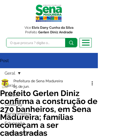
Vice
Elvis Dany Cunha da Silva
Prefeito
Gerlen Diniz Andrade
Post
Geral
Prefeitura de Sena Madureira
Geral
25 de jun.
Prefeito Gerlen Diniz
Saúde
confirma a construção de
Covid-19
270 banheiros, em Sena
Vacinômetro
Madureira; famílias
começam a ser
Educação
cadastradas
Direitos e Cidadania