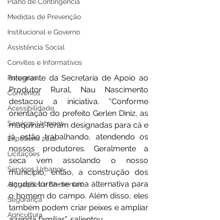
Plano de Contingência
Medidas de Prevenção
Institucional e Governo
Assistência Social
Convites e Informativos
Integrante da Secretaria de Apoio ao 
Parcerias
Produtor Rural, Nau Nascimento 
Convênios
destacou a iniciativa. "Conforme 
Acessibilidade
orientação do prefeito Gerlen Diniz, as 
Serviços Urbanos
máquinas foram designadas para cá e 
já estão trabalhando, atendendo os 
ExpoSena 2022
nossos produtores. Geralmente a 
Licitações
seca vem assolando o nosso 
Serviços Urbanos
município, então, a construção dos 
açudes torna-se uma alternativa para 
Alagações e Enchentes
o homem do campo. Além disso, eles 
Segurança
também podem criar peixes e ampliar 
Agricultura
a renda familiar”, salientou.