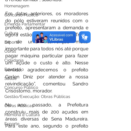
Homenagem
Em datas anteriores, os moradores 
Concurso Público
do pólo estiveram reunidos com o 
Emenda Parlamentar
prefeito, apresentaram a demanda e 
Cultura
agora estão sendo atendidos. “Trata-
se de uma intervenção muito 
Esporte
importante para todos nós até porque 
Obras
pagar máquina particular para fazer 
Cidadania
um açude o custo é alto. Nesse 
Educação
sentido, agradecemos o prefeito 
Gerlen Diniz por atender a nossa 
Saúde
reivindicação”, comentou Sandro 
Concurso Público
Crisóstomo, morador.
Gestão/Execução: Obras Públicas
No ano passado, a Prefeitura 
Obras Públicas
construiu mais de 200 açudes em 
Memória e Cultura
áreas diversas de Sena Madureira. 
Esporte
Para este ano, segundo o prefeito 