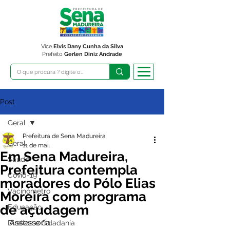
Vice
Elvis Dany Cunha da Silva
Prefeito
Gerlen Diniz Andrade
Post
Geral
Prefeitura de Sena Madureira
Geral
11 de mai.
Em Sena Madureira,
Saúde
Prefeitura contempla
Covid-19
moradores do Pólo Elias
Vacinômetro
Moreira com programa
de açudagem
Educação
Assessoria
Direitos e Cidadania