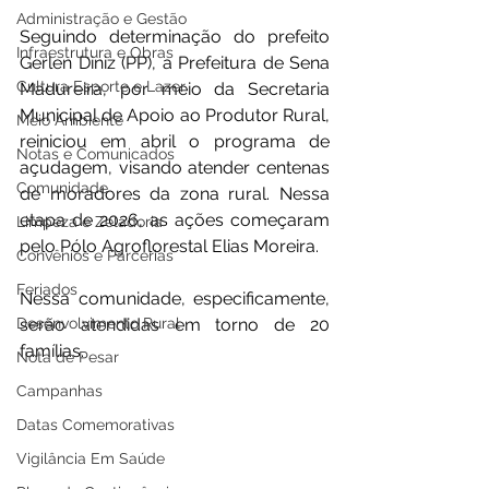
Administração e Gestão
Seguindo determinação do prefeito 
Infraestrutura e Obras
Gerlen Diniz (PP), a Prefeitura de Sena 
Cultura Esporte e Lazer
Madureira, por meio da Secretaria 
Municipal de Apoio ao Produtor Rural, 
Meio Ambiente
reiniciou em abril o programa de 
Notas e Comunicados
açudagem, visando atender centenas 
Comunidade
de moradores da zona rural. Nessa 
etapa de 2026, as ações começaram 
Limpeza e Zeladoria
pelo Pólo Agroflorestal Elias Moreira.
Convênios e Parcerias
Feriados
Nessa comunidade, especificamente, 
Desenvolvimento Rural
serão atendidas em torno de 20 
famílias.
Nota de Pesar
Campanhas
Datas Comemorativas
Vigilância Em Saúde