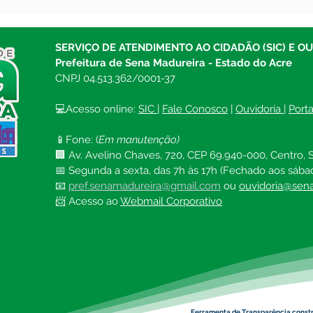
Christi
das 
SERVIÇO DE ATENDIMENTO AO CIDADÃO (SIC) E O
Prefeitura de Sena Madureira - Estado do Acre
CNPJ 04.513.362/0001-37
💻Acesso online: 
SIC 
| 
Fale Conosco
 | 
Ouvidoria
| 
Port
📱Fone: (
Em manutenção)
🏢 Av. Avelino Chaves, 720, CEP 69.940-000, Centro, S
📅 Segunda a sexta, das 7h às 17h (Fechado aos sába
📧 
pref.senamadureira@gmail.com
ou 
ouvidoria@sena
📨 Acesso ao 
Webmail Corporativo
Ferramenta de Transparência const