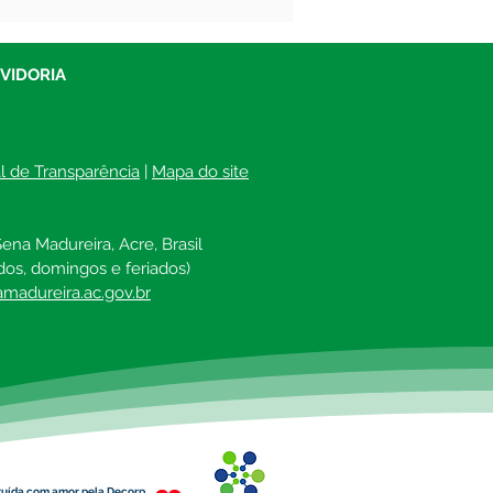
Mães!
UVIDORIA
al de Transparência
 | 
Mapa do site
ena Madureira, Acre, Brasil
dos, domingos e feriados)
madureira.ac.gov.br
ruída com amor pela Decorp.