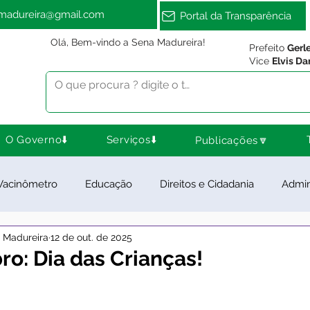
amadureira@gmail.com
Portal da Transparência
Olá, Bem-vindo a Sena Madureira!
Prefeito
Gerl
Vice
Elvis Da
O Governo⬇️
Serviços⬇️
Publicações🔽
Vacinômetro
Educação
Direitos e Cidadania
Admin
a Madureira
12 de out. de 2025
ra Esporte e Lazer
Meio Ambiente
Notas e Comunica
ro: Dia das Crianças!
ios e Parcerias
Feriados
Desenvolvimento Rural