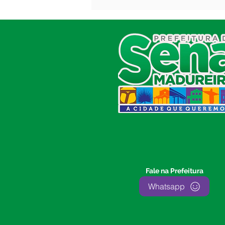
Namorados!
SERVIÇO DE ATENDIMENTO AO
CIDADÃO (SIC) E OUVIDORIA
Prefeitura de Sena Madureira
CNPJ 04.513.362/0001-37
Av. Avelino Chaves, n° 720, 69940-
000
Sena Madureira, Acre, Brasil
E-mail:
prefeitura.senamadureira@gmail.com
Fone: (68)
3612-2424
Ouvidor do Município
(E-Ouv
)
Fale na Prefeitura
Franquiley Dias
Whatsapp
Fone: +55 (68) 9927-0502
Segunda a sexta: 7:00 as 13:00