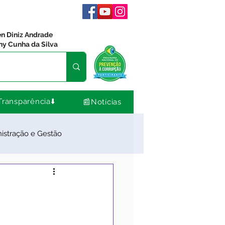
en Diniz Andrade
ny Cunha da Silva
Transparência⬇️
📰Notícias
istração e Gestão
dos
Comunidade
Nota de Pesar