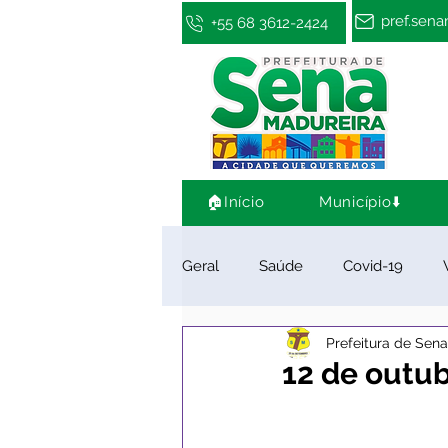
pref.sen
+55 68 3612-2424
🏠Início
Município⬇️
Geral
Saúde
Covid-19
Prefeitura de Sen
Infraestrutura e Obras
Cultu
12 de outub
Limpeza e Zeladoria
Convên