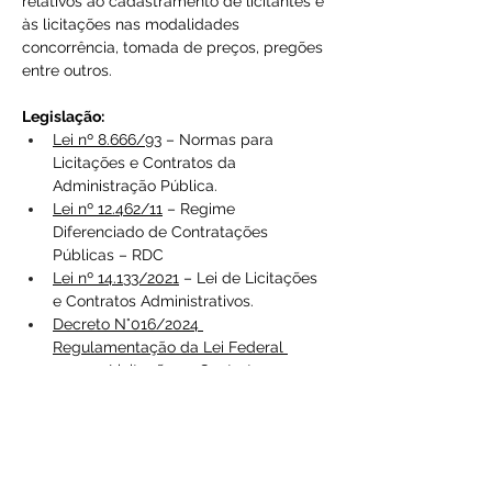
relativos ao cadastramento de licitantes e 
às licitações nas modalidades 
concorrência, tomada de preços, pregões 
entre outros. 
Legislação:
Lei nº 8.666/93
 – Normas para 
Licitações e Contratos da 
Administração Pública.
Lei nº 12.462/11
 – Regime 
Diferenciado de Contratações 
Públicas – RDC
Lei nº 14.133/2021
 – Lei de Licitações 
e Contratos Administrativos.
Decreto N°016/2024 
Regulamentação da Lei Federal 
14.133 - Licitações e Contratos
Decreto 045/2023 - Plano de 
Contratações Anual – PCA