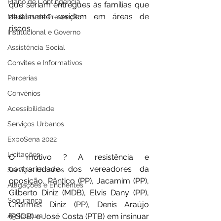
Plano de Contingência
que seriam entregues às famílias que 
atualmente residem em áreas de 
Medidas de Prevenção
riscos. 
Institucional e Governo
Assistência Social
Convites e Informativos
Parcerias
Convênios
Acessibilidade
Serviços Urbanos
ExpoSena 2022
Licitações
O motivo ? A resistência e 
contrariedade dos vereadores da 
Serviços Urbanos
oposição, Pântico (PP), Jacamim (PP), 
Alagações e Enchentes
Gilberto Diniz (MDB), Elvis Dany (PP), 
Segurança
Charmes Diniz (PP), Denis Araújo 
Agricultura
(PSDB) e José Costa (PTB) em insinuar 