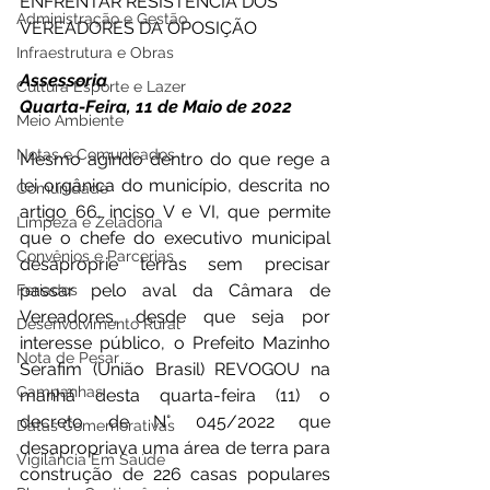
ENFRENTAR RESISTÊNCIA DOS 
Administração e Gestão
VEREADORES DA OPOSIÇÃO 
Infraestrutura e Obras
Assessoria 
Cultura Esporte e Lazer
Quarta-Feira, 11 de Maio de 2022 
Meio Ambiente
Notas e Comunicados
Mesmo agindo dentro do que rege a 
lei orgânica do município, descrita no 
Comunidade
artigo 66, inciso V e VI, que permite 
Limpeza e Zeladoria
que o chefe do executivo municipal 
Convênios e Parcerias
desaproprie terras sem precisar 
passar pelo aval da Câmara de 
Feriados
Vereadores, desde que seja por 
Desenvolvimento Rural
interesse público, o Prefeito Mazinho 
Nota de Pesar
Serafim (União Brasil) REVOGOU na 
Campanhas
manhã desta quarta-feira (11) o 
decreto de N° 045/2022 que 
Datas Comemorativas
desapropriava uma área de terra para 
Vigilância Em Saúde
construção de 226 casas populares 