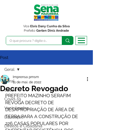
Vice
Elvis Dany Cunha da Silva
Prefeito
Gerlen Diniz Andrade
Post
Geral
Imprensa pmsm
Geral
11 de mai. de 2022
Decreto Revogado
Saúde
PREFEITO MAZINHO SERAFIM 
Covid-19
REVOGA DECRETO DE 
Vacinômetro
DESAPROPRIAÇÃO DE ÁREA DE 
TERRA PARA A CONSTRUÇÃO DE 
Educação
226 CASAS POPULARES POR 
Direitos e Cidadania