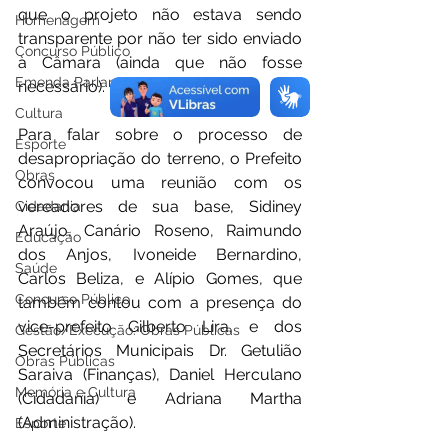
que o projeto não estava sendo 
Homenagem
transparente por não ter sido enviado 
Concurso Público
à Câmara (ainda que não fosse 
Emenda Parlamentar
necessário). 
Cultura
Para falar sobre o processo de 
Esporte
desapropriação do terreno, o Prefeito 
Obras
convocou uma reunião com os 
vereadores de sua base, Sidiney 
Cidadania
Araújo, Canário Roseno, Raimundo 
Educação
dos Anjos, Ivoneide Bernardino, 
Saúde
Carlos Beliza, e Alípio Gomes, que 
Concurso Público
também contou com a presença do 
vice-prefeito Gilberto Lira, e dos 
Gestão/Execução: Obras Públicas
Secretários Municipais Dr. Getulião 
Obras Públicas
Saraiva (Finanças), Daniel Herculano 
Memória e Cultura
(Cidadania) e Adriana Martha 
(Administração).
Esporte