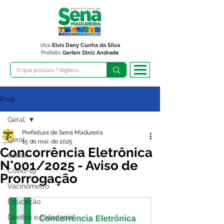
Vice
Elvis Dany Cunha da Silva
Prefeito
Gerlen Diniz Andrade
Post
Geral
Prefeitura de Sena Madureira
Geral
15 de mai. de 2025
Concorrência Eletrônica
Saúde
N°001/2025 - Aviso de
Covid-19
Prorrogação
Vacinômetro
Educação
Direitos e Cidadania