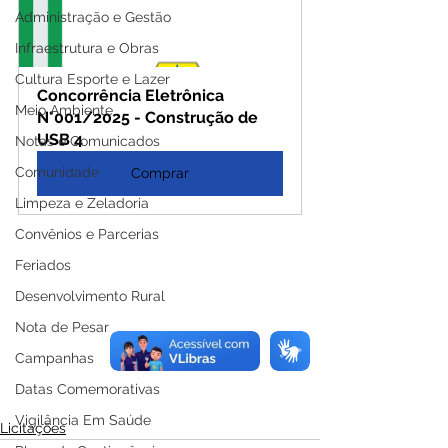
Administração e Gestão
Infraestrutura e Obras
Cultura Esporte e Lazer
Concorrência Eletrônica 
Meio Ambiente
N°001/2025 - Construção de 
USB 4
Notas e Comunicados
Comunidade
Comprar
Limpeza e Zeladoria
Convênios e Parcerias
Feriados
Desenvolvimento Rural
Nota de Pesar
Campanhas
Datas Comemorativas
Vigilância Em Saúde
Licitações