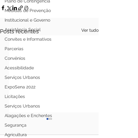
Plano de Contingência
Medidas de Prevenção
Institucional e Governo
Assistência Social
Ver tudo
Posts recentes
Convites e Informativos
Parcerias
Convênios
Acessibilidade
Serviços Urbanos
ExpoSena 2022
Licitações
Serviços Urbanos
Alagações e Enchentes
Segurança
Agricultura