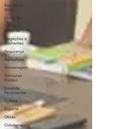
ExpoSena
2022
Licitações
Serviços
Urbanos
Alagações e
Enchentes
Segurança
Agricultura
Homenagem
Concurso
Público
Emenda
Parlamentar
Cultura
Esporte
Obras
Cidadania