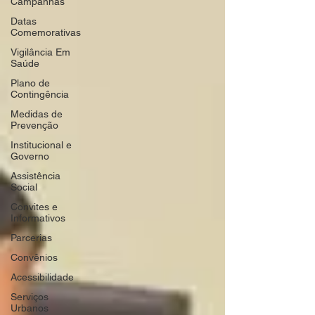
Campanhas
Datas
Comemorativas
Vigilância Em
Saúde
Plano de
Contingência
Medidas de
Prevenção
Institucional e
Governo
Assistência
Social
Convites e
Informativos
Parcerias
Convênios
Acessibilidade
Serviços
Urbanos