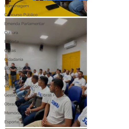
Homenagem
Concurso Público
Emenda Parlamentar
Cultura
Esporte
Obras
Cidadania
Educação
Saúde
Concurso Público
Gestão/Execução: Obras Públicas
Obras Públicas
Memória e Cultura
Esporte