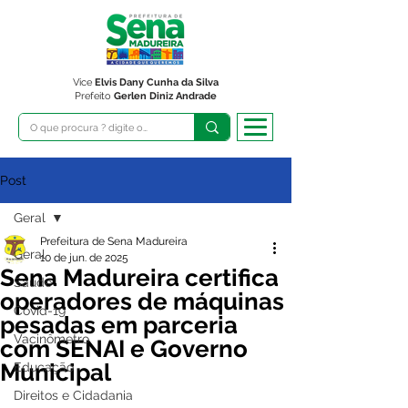
Vice
Elvis Dany Cunha da Silva
Prefeito
Gerlen Diniz Andrade
Post
Geral
Prefeitura de Sena Madureira
Geral
10 de jun. de 2025
Sena Madureira certifica
Saúde
operadores de máquinas
Covid-19
pesadas em parceria
Vacinômetro
com SENAI e Governo
Municipal
Educação
Direitos e Cidadania