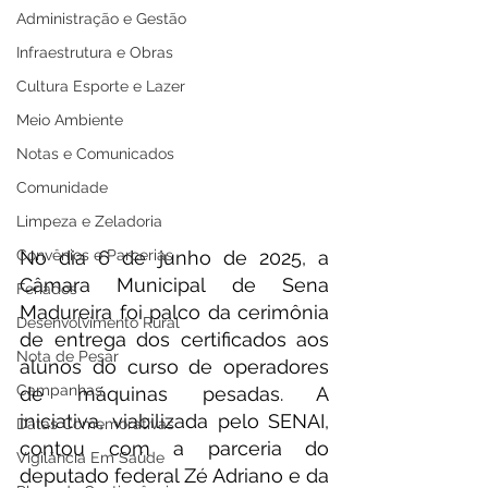
Administração e Gestão
Infraestrutura e Obras
Cultura Esporte e Lazer
Meio Ambiente
Notas e Comunicados
Comunidade
Limpeza e Zeladoria
Convênios e Parcerias
No dia 6 de junho de 2025, a 
Câmara Municipal de Sena 
Feriados
Madureira foi palco da cerimônia 
Desenvolvimento Rural
de entrega dos certificados aos 
Nota de Pesar
alunos do curso de operadores 
Campanhas
de máquinas pesadas. A 
iniciativa, viabilizada pelo SENAI, 
Datas Comemorativas
contou com a parceria do 
Vigilância Em Saúde
deputado federal Zé Adriano e da 