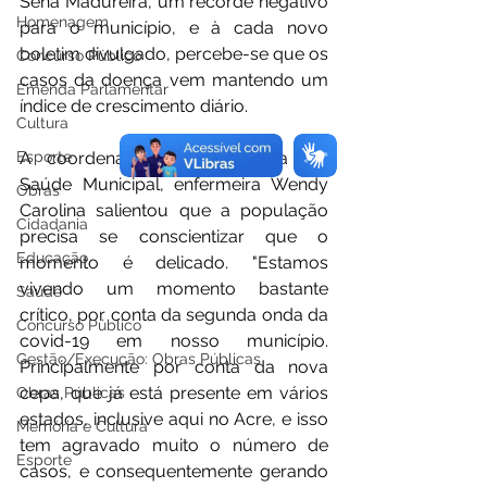
Sena Madureira, um recorde negativo 
Homenagem
para o município, e à cada novo 
boletim divulgado, percebe-se que os 
Concurso Público
casos da doença vem mantendo um 
Emenda Parlamentar
índice de crescimento diário. 
Cultura
Esporte
A coordenadora da Vigilância em 
Saúde Municipal, enfermeira Wendy 
Obras
Carolina salientou que a população 
Cidadania
precisa se conscientizar que o 
Educação
momento é delicado. "Estamos 
vivendo um momento bastante 
Saúde
crítico, por conta da segunda onda da 
Concurso Público
covid-19 em nosso município. 
Gestão/Execução: Obras Públicas
Principalmente por conta da nova 
cepa, que já está presente em vários 
Obras Públicas
estados, inclusive aqui no Acre, e isso 
Memória e Cultura
tem agravado muito o número de 
Esporte
casos, e consequentemente gerando 