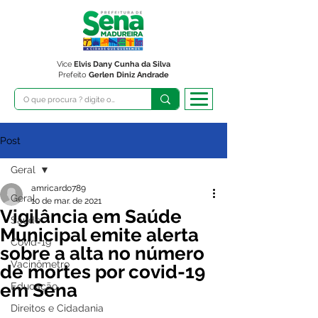
Vice
Elvis Dany Cunha da Silva
Prefeito
Gerlen Diniz Andrade
Post
Geral
amricardo789
Geral
10 de mar. de 2021
Vigilância em Saúde
Saúde
Municipal emite alerta
Covid-19
sobre a alta no número
Vacinômetro
de mortes por covid-19
em Sena
Educação
Direitos e Cidadania