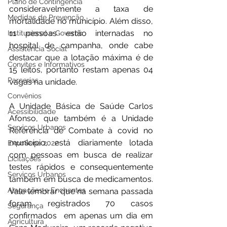
Plano de Contingência
consideravelmente a taxa de 
Medidas de Prevenção
mortalidade no município. Além disso, 
11 pessoas estão internadas no 
Institucional e Governo
hospital de campanha, onde cabe 
Assistência Social
destacar que a lotação máxima é de 
Convites e Informativos
15 leitos, portanto restam apenas 04 
Parcerias
vagas na unidade.
Convênios
A Unidade Básica de Saúde Carlos 
Acessibilidade
Afonso, que também é a Unidade 
Serviços Urbanos
Referência de Combate à covid no 
município, está diariamente lotada 
ExpoSena 2022
com pessoas em busca de realizar 
Licitações
testes rápidos e consequentemente 
Serviços Urbanos
também em busca de medicamentos. 
Alagações e Enchentes
Vale lembrar que na semana passada 
foram registrados 70 casos 
Segurança
confirmados  em apenas um dia em 
Agricultura