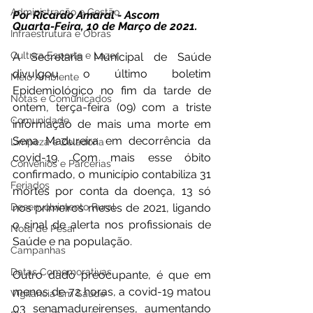
Administração e Gestão
Por Ricardo Amaral - Ascom 
Quarta-Feira, 10 de Março de 2021.
Infraestrutura e Obras
Cultura Esporte e Lazer
A Secretaria Municipal de Saúde 
divulgou o último boletim 
Meio Ambiente
Epidemiológico no fim da tarde de 
Notas e Comunicados
ontem, terça-feira (09) com a triste 
Comunidade
informação de mais uma morte em 
Sena Madureira em decorrência da 
Limpeza e Zeladoria
covid-19. Com mais esse óbito 
Convênios e Parcerias
confirmado, o município contabiliza 31 
Feriados
mortes por conta da doença, 13 só 
Desenvolvimento Rural
nos primeiros meses de 2021, ligando 
o sinal de alerta nos profissionais de 
Nota de Pesar
Saúde e na população.
Campanhas
Datas Comemorativas
Outro dado preocupante, é que em 
menos de 72 horas, a covid-19 matou 
Vigilância Em Saúde
03 senamadureirenses, aumentando 