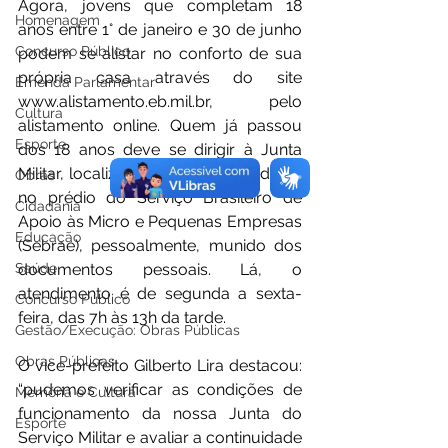
Agora, jovens que completam 18 
Homenagem
anos entre 1° de janeiro e 30 de junho 
Concurso Público
podem se alistar no conforto de sua 
própria casa através do site 
Emenda Parlamentar
www.alistamento.eb.mil.br, pelo 
Cultura
alistamento online. Quem já passou 
Esporte
dos 18 anos deve se dirigir à Junta 
Militar, localizada no centro da cidade, 
Obras
no prédio do Serviço Brasileiro de 
Cidadania
Apoio às Micro e Pequenas Empresas 
Educação
(Sebrae), pessoalmente, munido dos 
documentos pessoais. Lá, o 
Saúde
atendimento é de segunda a sexta-
Concurso Público
feira, das 7h às 13h da tarde.
Gestão/Execução: Obras Públicas
Obras Públicas
O vice-prefeito Gilberto Lira destacou: 
“pudemos verificar as condições de 
Memória e Cultura
funcionamento da nossa Junta do 
Esporte
Serviço Militar e avaliar a continuidade 