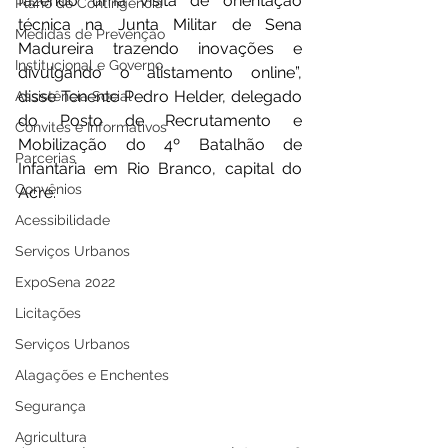
fazendo uma visita de orientação 
Plano de Contingência
técnica na Junta Militar de Sena 
Medidas de Prevenção
Madureira trazendo inovações e 
Institucional e Governo
divulgando o alistamento online”, 
disse Tenente Pedro Helder, delegado 
Assistência Social
do Posto de Recrutamento e 
Convites e Informativos
Mobilização do 4º Batalhão de 
Parcerias
Infantaria em Rio Branco, capital do 
Convênios
Acre. 
Acessibilidade
Serviços Urbanos
ExpoSena 2022
Licitações
Serviços Urbanos
Alagações e Enchentes
Segurança
Agricultura