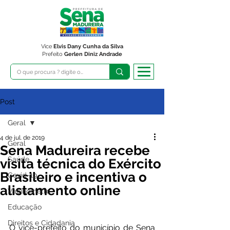
Vice
Elvis Dany Cunha da Silva
Prefeito
Gerlen Diniz Andrade
Post
Geral
4 de jul. de 2019
Geral
Sena Madureira recebe
Saúde
visita técnica do Exército
Brasileiro e incentiva o
Covid-19
alistamento online
Vacinômetro
Educação
Direitos e Cidadania
O vice-prefeito do município de Sena 