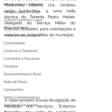
Administração e Gestão
Madureira, Gilberto Lira, recebeu 
nesta quinta-feira, 4, uma visita 
Infraestrutura e Obras
técnica do Tenente Pedro Helder, 
Cultura Esporte e Lazer
delegado do Serviço Militar do 
Meio Ambiente
Exercito Brasileiro para orientações e 
vistorias na Junta Militar do município. 
Notas e Comunicados
Comunidade
Limpeza e Zeladoria
Convênios e Parcerias
Feriados
Desenvolvimento Rural
Nota de Pesar
Campanhas
Datas Comemorativas
A visita também trouxe divulgação de 
Vigilância Em Saúde
inovação nos serviços. “Estamos 