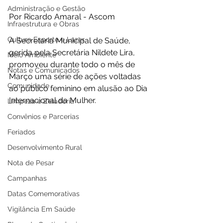
Administração e Gestão
Por Ricardo Amaral - Ascom 
Infraestrutura e Obras
Cultura Esporte e Lazer
A Secretaria Municipal de Saúde, 
gerida pela Secretária Nildete Lira, 
Meio Ambiente
promoveu durante todo o mês de 
Notas e Comunicados
Março uma série de ações voltadas 
Comunidade
ao público feminino em alusão ao Dia 
Internacional da Mulher. 
Limpeza e Zeladoria
Convênios e Parcerias
Feriados
Desenvolvimento Rural
Nota de Pesar
Campanhas
Datas Comemorativas
Vigilância Em Saúde