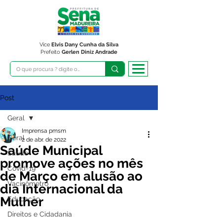
Vice
Elvis Dany Cunha da Silva
Prefeito
Gerlen Diniz Andrade
Post
Geral
Imprensa pmsm
Geral
2 de abr. de 2022
Saúde Municipal
Saúde
promove ações no mês
Covid-19
de Março em alusão ao
Vacinômetro
dia Internacional da
Mulher
Educação
Direitos e Cidadania