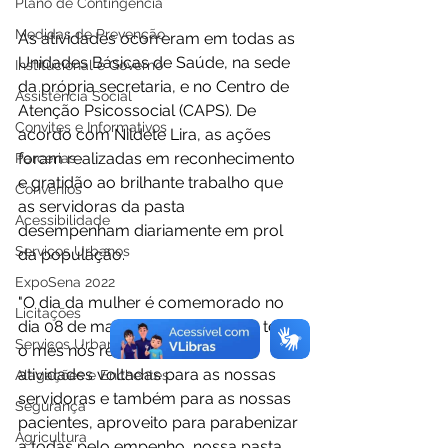
Plano de Contingência
Medidas de Prevenção
As atividades ocorreram em todas as 
Unidades Básicas de Saúde, na sede 
Institucional e Governo
da própria secretaria, e no Centro de 
Assistência Social
Atenção Psicossocial (CAPS). De 
Convites e Informativos
acordo com Nildete Lira, as ações 
foram realizadas em reconhecimento 
Parcerias
e gratidão ao brilhante trabalho que 
Convênios
as servidoras da pasta 
Acessibilidade
desempenham diariamente em prol 
Serviços Urbanos
da população. 
ExpoSena 2022
"O dia da mulher é comemorado no 
Licitações
dia 08 de março, porém durante todo 
Serviços Urbanos
o mês nós realizamos várias 
atividades voltadas para as nossas 
Alagações e Enchentes
servidoras e também para as nossas 
Segurança
pacientes, aproveito para parabenizar 
Agricultura
a todas pelo empenho, nossa pasta 