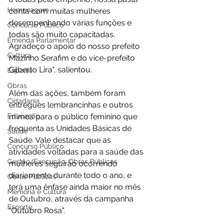
Homenagem
conta com muitas mulheres 
desempenhando várias funções e 
Concurso Público
todas são muito capacitadas. 
Emenda Parlamentar
Agradeço o apoio do nosso prefeito 
Cultura
Mazinho Serafim e do vice-prefeito 
Gilberto Lira", salientou.
Esporte
Obras
Além das ações, também foram 
Cidadania
entregues lembrancinhas e outros 
Educação
mimos para o público feminino que 
frequenta as Unidades Básicas de 
Saúde
Saúde. Vale destacar que as 
Concurso Público
atividades voltadas para a saúde das 
Gestão/Execução: Obras Públicas
mulheres seguirão ocorrendo 
diariamente durante todo o ano, e 
Obras Públicas
terá uma ênfase ainda maior no mês 
Memória e Cultura
de Outubro, através da campanha 
Esporte
"Outubro Rosa".