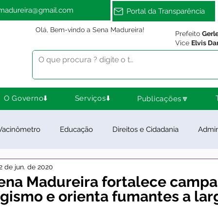
amadureira@gmail.com
Portal da Transparência
Olá, Bem-vindo a Sena Madureira!
Prefeito
Gerl
Vice
Elvis Da
O Governo⬇️
Serviços⬇️
Publicações🔽
Vacinômetro
Educação
Direitos e Cidadania
Admin
2 de jun. de 2020
ra Esporte e Lazer
Meio Ambiente
Notas e Comunica
ena Madureira fortalece camp
gismo e orienta fumantes a lar
ios e Parcerias
Feriados
Desenvolvimento Rural