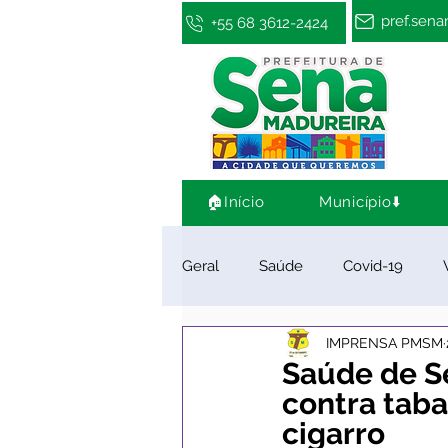
pref.sen
+55 68 3612-2424
🏠Início
Município⬇️
Geral
Saúde
Covid-19
IMPRENSA PMSM
Infraestrutura e Obras
Cultu
Saúde de S
contra taba
cigarro
Limpeza e Zeladoria
Convên