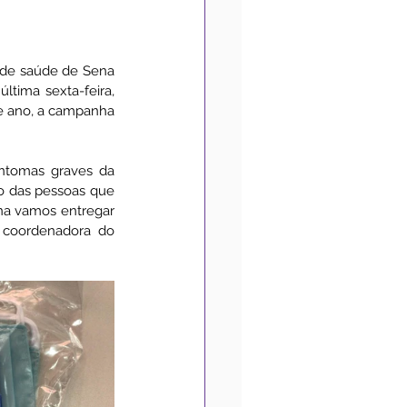
Medidas de Prevenção
 de saúde de Sena 
tima sexta-feira, 
te ano, a campanha 
Convênios
Acessibilidade
ntomas graves da 
o das pessoas que 
na vamos entregar 
 coordenadora do 