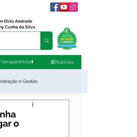
en Diniz Andrade
ny Cunha da Silva
Transparência⬇️
📰Notícias
istração e Gestão
dos
Comunidade
anha
gar o
Nota de Pesar