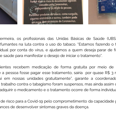
rmeira, os profissionais das Unidas Básicas de Saúde (UBS
s fumantes na luta contra o uso do tabaco. “Estamos fazendo o 
idual por conta do vírus, e ajudamos a quem deseja parar de 
 saúde para manifestar o desejo de iniciar o tratamento”. 
cientes recebem medicação de forma gratuita por meio de
e a pessoa fosse pagar esse tratamento, sairia  por quase R$ 3
ui em nossas unidades gratuitamente”, garante a coordenado
 trabalho contra o tabagismo foram suspensos, mas ainda assim
dquirir o medicamento e o tratamento ocorre de forma individua
de risco para a Covid-19 pelo comprometimento da capacidade pu
nces de desenvolver sintomas graves da doença.