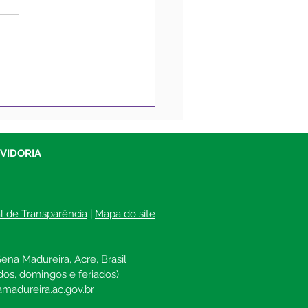
eitura de Sena
reira promove saúde
erante na Escola Laurita
s e atende vários
UVIDORIA
adores
al de Transparência
 | 
Mapa do site
ena Madureira, Acre, Brasil
dos, domingos e feriados)
madureira.ac.gov.br