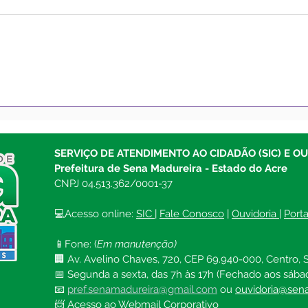
Prefeitura de Sena
Pref
Madureira levará
Madu
atendimentos do “Saúde
itin
Itinerante” para moradores
Alve
SERVIÇO DE ATENDIMENTO AO CIDADÃO (SIC) E O
dos ramais
mor
Prefeitura de Sena Madureira - Estado do Acre
CNPJ 04.513.362/0001-37
💻Acesso online: 
SIC 
| 
Fale Conosco
 | 
Ouvidoria
| 
Port
📱Fone: (
Em manutenção)
🏢 Av. Avelino Chaves, 720, CEP 69.940-000, Centro, S
📅 Segunda a sexta, das 7h às 17h (Fechado aos sába
📧 
pref.senamadureira@gmail.com
ou 
ouvidoria@sena
📨 Acesso ao 
Webmail Corporativo