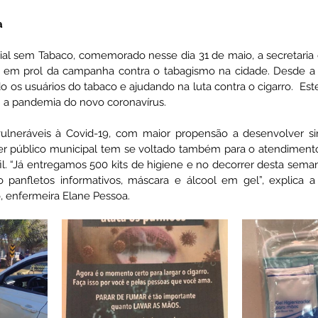
a
ativas
Vigilância Em Saúde
Plano de Contingência
al sem Tabaco, comemorado nesse dia 31 de maio, a secretaria
s em prol da campanha contra o tabagismo na cidade. Desde a úl
o os usuários do tabaco e ajudando na luta contra o cigarro.  Es
istência Social
Convites e Informativos
Parcerias
 a pandemia do novo coronavírus. 
ulneráveis à Covid-19, com maior propensão a desenvolver si
der público municipal tem se voltado também para o atendiment
 2022
Licitações
l. “Já entregamos 500 kits de higiene e no decorrer desta sema
 panfletos informativos, máscara e álcool em gel”, explica a
 enfermeira Elane Pessoa. 