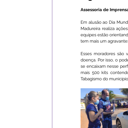
Assessoria de Imprens
Campanhas
Datas Comemor
Em alusão ao Dia Mundi
Madureira realiza açõe
equipes estão orientand
Institucional e Governo
Ass
tem mais um agravante:
Esses moradores são v
doença. Por isso, o po
Serviços Urbanos
ExpoSena
se encaixam nesse perfi
mais 500 kits contendo
Tabagismo do município,